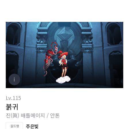
Lv.115
붉귀
진(眞) 배틀메이지 / 안톤
주은빛