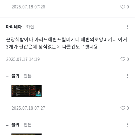
2025.07.18 07:26
0
마리네아
카인
끈장식탑이나 아라드해변프릴비키니 해변의로망비키니 이거
3개가 팔같은데 장식없는데 다른건모르겟네용
2025.07.17 14:19
0
붉귀
안톤
2025.07.18 07:27
0
붉귀
안톤