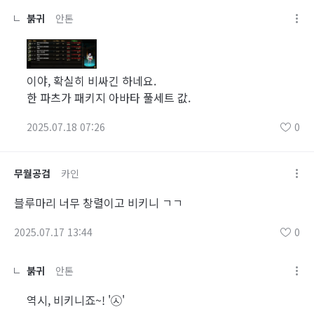
붉귀
안톤
이야, 확실히 비싸긴 하네요.
한 파츠가 패키지 아바타 풀세트 값.
2025.07.18 07:26
0
무월공검
카인
블루마리 너무 창렬이고 비키니 ㄱㄱ
2025.07.17 13:44
0
붉귀
안톤
역시, 비키니죠~! '㉦'