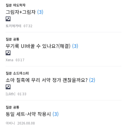
질문
마도학자
그림자+그림자
(3)
토끼헤카테
07:32
질문
공통
무기룩 UI바꿀 수 있나요?(해결)
(3)
Xena
03:17
질문
소드마스터
소마 칠흑에 무리 서약 정가 괜찮을까요?
(2)
[Lilith]
01:33
질문
공통
동일 세트-서약 착용시
(3)
이비니
2026.08.08