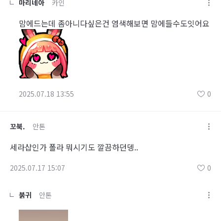
마리네아
카인
맘에드는데 좀아니다싶은건 염색해보면 맘에들수도잇어요
2025.07.18 13:55
0
꼬북.
안톤
세라샵인가 폴라 뭐시기도 깔끔하던뎅..
2025.07.17 15:07
0
붉귀
안톤