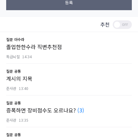
등록
추천
질문
아수라
졸업한한수라 직변추천점
특급뇌절
14:34
질문
공통
계시의 지목
준사관
13:40
질문
공통
증폭하면 장비점수도 오르나요?
(3)
준사관
13:35
질문
공통