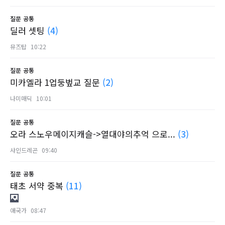
질문
공통
딜러 셋팅
(4)
뮤즈탑
10:22
질문
공통
미카엘라 1업둥벞교 질문
(2)
나미매딕
10:01
질문
공통
오라 스노우메이지캐슬->열대야의추억 으로...
(3)
샤인드레곤
09:40
질문
공통
태초 서약 중복
(11)
애국가
08:47