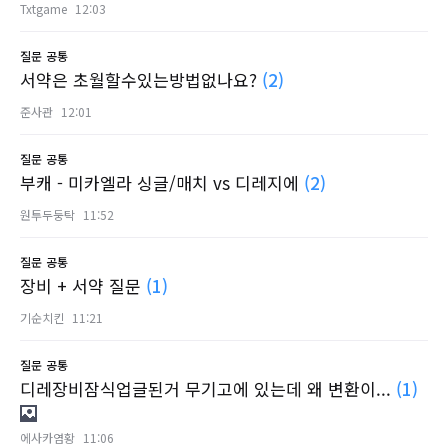
Txtgame
12:03
질문
공통
서약은 초월할수있는방법없나요?
(2)
준사관
12:01
질문
공통
부캐 - 미카엘라 싱글/매치 vs 디레지에
(2)
원투두둥탁
11:52
질문
공통
장비 + 서약 질문
(1)
기순치킨
11:21
질문
공통
디레장비잠식업글된거 무기고에 있는데 왜 변환이...
(1)
에사카염황
11:06