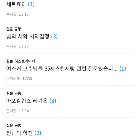
세트효과
(1)
준사관
13:10
질문
공통
빛의 서약 서약결정
(3)
준사관
12:35
질문
여스트라이커
여스커 고수님들 35제스킬세팅 관련 질문있습니...
(1)
바이서폿
12:35
질문
공통
아포칼립스 레기온
(3)
준사관
12:04
질문
공통
전광의 항전
(2)