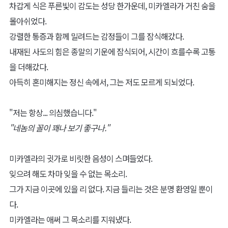
차갑게 식은 푸른빛이 감도는 성당 한가운데, 미카엘라가 거친 숨을
몰아쉬었다.
강렬한 통증과 함께 밀려드는 감정들이 그를 잠식해갔다.
내재된 사도의 힘은 종말의 기운에 잠식되어, 시간이 흐를수록 고통
을 더해갔다.
아득히 혼미해지는 정신 속에서, 그는 저도 모르게 되뇌었다.
"저는 항상... 의심했습니다."
"네놈의 꼴이 꽤나 보기 좋구나."
미카엘라의 귓가로 비릿한 음성이 스며들었다.
잊으려 해도 차마 잊을 수 없는 목소리.
그가 지금 이곳에 있을 리 없다. 지금 들리는 것은 분명 환영일 뿐이
다.
미카엘라는 애써 그 목소리를 지워냈다.