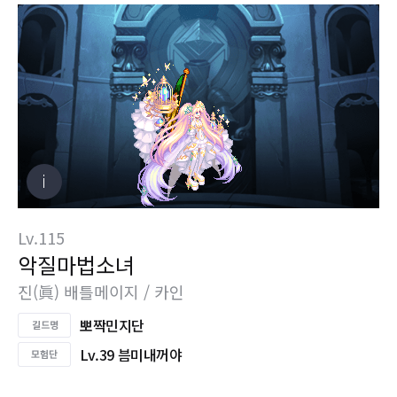
Lv.115
악질마법소녀
진(眞) 배틀메이지 / 카인
뽀짝민지단
Lv.39 븜미내꺼야