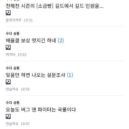
천해천 시즌의 [소금빵] 길드에서 길드 인원을...
칠흑의저주
19:21
수다
공통
배율클 보상 멋지긴 하네
(2)
헤카테
19:02
수다
공통
잊을만 하면 나오는 설문조사
(1)
캔슬하슈
18:56
수다
공통
오늘도 버그 앤 파이터는 국룰이다
캔슬하슈
18:47