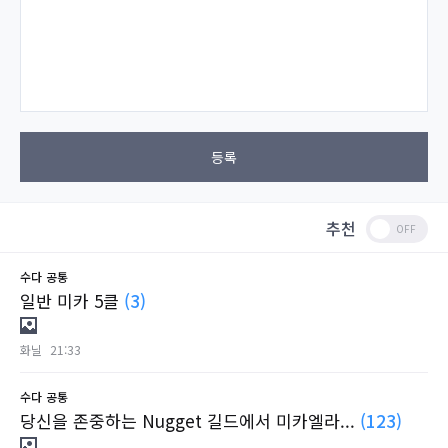
등록
추천
수다
공통
일반 미카 5클
(3)
화닐
21:33
수다
공통
당신을 존중하는 Nugget 길드에서 미카엘라...
(123)