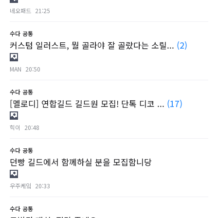
네오패드
21:25
수다
공통
커스텀 일러스트, 뭘 골라야 잘 골랐다는 소릴...
(2)
MAN
20:50
수다
공통
[멜로디] 연합길드 길드원 모집! 단톡 디코 ...
(17)
힉이
20:48
수다
공통
던빵 길드에서 함께하실 분을 모집함니당
우주케잌
20:33
수다
공통