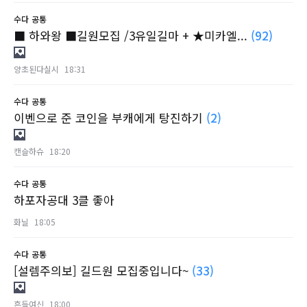
수다
공통
■ 하와왕 ■길원모집 /3유일길마 + ★미카엘...
(92)
양초된다실시
18:31
수다
공통
이벤으로 준 코인을 부캐에게 탕진하기
(2)
캔슬하슈
18:20
수다
공통
하포자공대 3클 좋아
화닐
18:05
수다
공통
[설렘주의보] 길드원 모집중입니다~
(33)
흔들여신
18:00