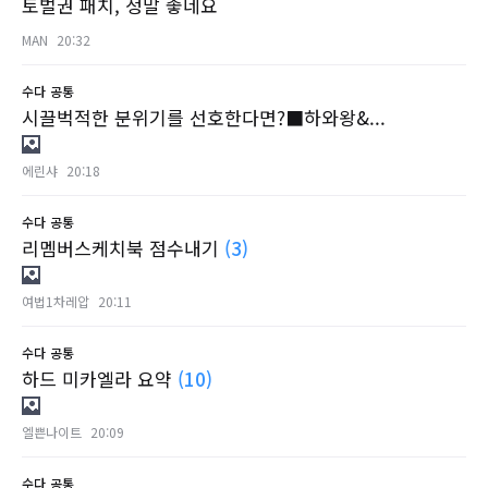
토벌권 패치, 정말 좋네요
MAN
20:32
수다
공통
시끌벅적한 분위기를 선호한다면?■하와왕&...
에린샤
20:18
수다
공통
리멤버스케치북 점수내기
(3)
여법1차레압
20:11
수다
공통
하드 미카엘라 요약
(10)
엘쁜나이트
20:09
수다
공통