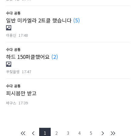
수다
공통
일반 미카엘라 2트클 했습니다
(5)
이용신
17:48
수다
공통
하드 150퍼클했어요
(2)
꾸짖을엥
17:47
수다
공통
피시븜만 받고
바구스
17:39
1
2
3
4
5