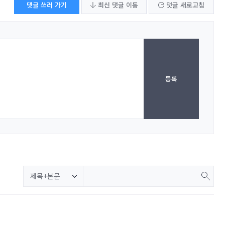
댓글 쓰러 가기
최신 댓글 이동
댓글 새로고침
등록
제목+본문