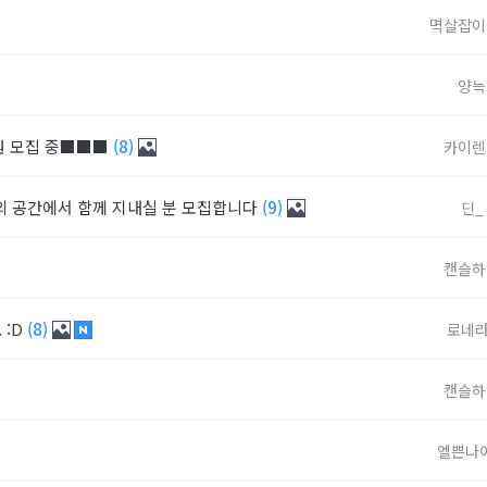
멱살잡이
양늑
드원 모집 중■■■
(8)
카이렌
들의 공간에서 함께 지내실 분 모집합니다
(9)
딘_
캔슬하
 :D
(8)
로네라
캔슬하
엘쁜나