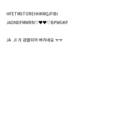
HFETMSTOREHHKMQJFIBI
JADNDFMWRN♡♥♥♡BPWGKP
JA JI 가 검열되어 버리네요 ㅠㅠ