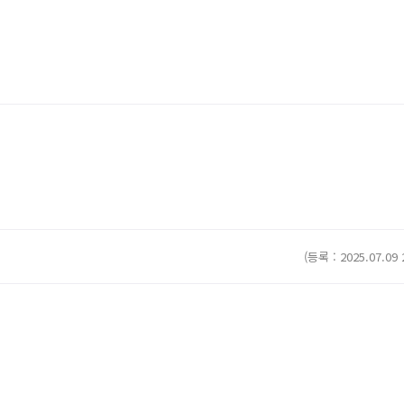
(등록 : 2025.07.09 