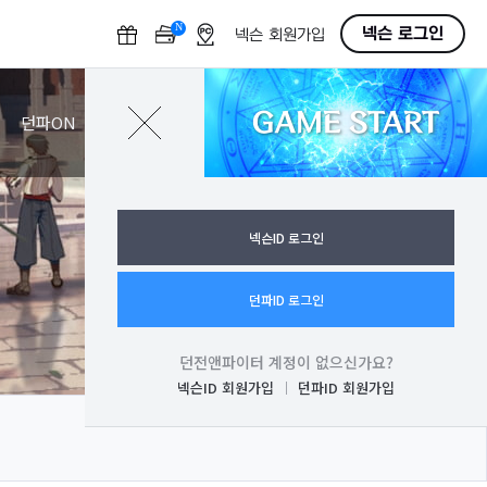
N
O
넥슨 로그인
넥슨 회원가입
F
F
GAME START
로그인
던파ON
넥슨ID 로그인
던파ID 로그인
던전앤파이터 계정이 없으신가요?
넥슨ID 회원가입
던파ID 회원가입