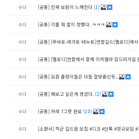
[공통]
진짜 보람이 느껴진다
(1)
수다
[공통]
각몰 뭐 할지 정했다. ㅋㅋㅋ
수다
[공통]
[루바토-레가토-테누토]연합길드[멜로디]에서
수다
[공통]
[멜로디]연합에서 함께 미카엘라 잡으러가실
수다
[공통]
요즘 출렁이들은 다들 깔맞춤인듯..
수다
[공통]
해보고 싶은게 생겼다.
(2)
수다
[공통]
카레 7그릇 완료
(10)
수다
[소환사]
적군 길드원 모집 #디코 #단톡 #정규모임
수다