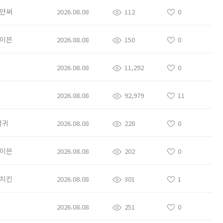
안써
2026.08.08
112
0
이븐
2026.08.08
150
0
2026.08.08
11,292
0
2026.08.08
92,979
11
혈귀
2026.08.08
228
0
이븐
2026.08.08
202
0
치킨
2026.08.08
301
1
2026.08.08
251
0