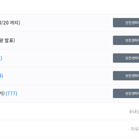
/20 까지)
던전앤파
왕 발표)
던전앤파
)
던전앤파
4)
던전앤파
가)
(777)
던전앤파
수녀
지우