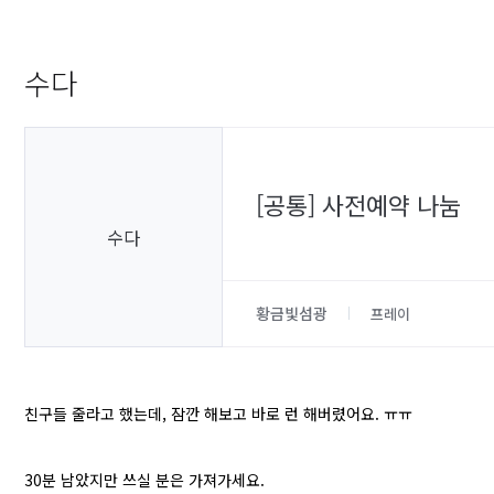
수다
[공통] 사전예약 나눔
수다
황금빛섬광
프레이
친구들 줄라고 했는데, 잠깐 해보고 바로 런 해버렸어요. ㅠㅠ
30분 남았지만 쓰실 분은 가져가세요.