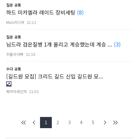
질문
공통
하드 미카엘라 레이드 장비세팅
(8)
Msm리디머
21:11
질문
공통
님드라 검은질병 1개 올리고 계승했는데 계승 ...
(3)
쥐돌이아빠
21:10
수다
공통
[길드원 모집] 크리드 길드 신입 길드원 모...
쿼카의레인저
21:02
1
2
3
4
5