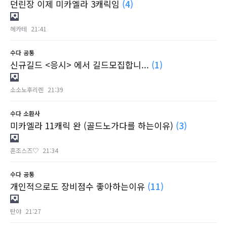
던린장 이제 미카엘라 3캐릭임
(4)
헤카테
21:41
수다
공통
신규길드 <응시> 에서 길드모집합니...
(1)
소소노후리렌
21:39
수다
소환사
미카엘라 11캐릭 완 (골드노가다를 하는이유)
(3)
혼조스즈♡
21:34
수다
공통
개인적으로도 장비점수 좋아하는이유
(11)
탄야
21:27