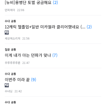
[뉴비]용병단 토벌 궁금해요
(2)
던피에이
22:06
수다
공통
12캐릭 헬졸업+일반 미카엘라 클리어했네요 (...
(2)
세상에소리쳐
21:56
질문
공통
이게 내가 아는 던파가 맞나
(7)
우루루루루룬
21:47
수다
공통
이번주 미라 끝
(9)
수녀님
21:42
수다
공통