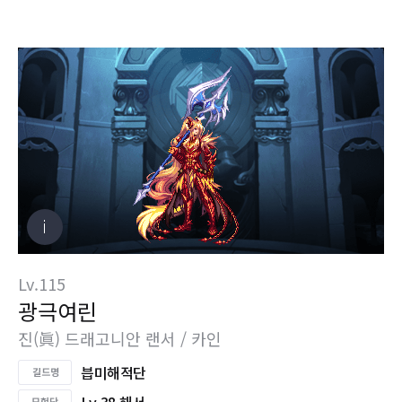
Lv.115
광극여린
진(眞) 드래고니안 랜서 / 카인
븝미해적단
Lv.38 해서