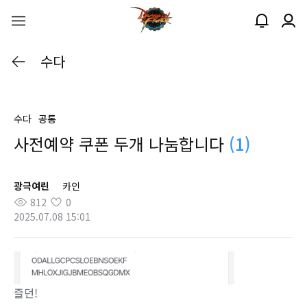
수다
수다
공통
사전예약 쿠폰 두개 나눔합니다
(1)
광극여린
카인
812
0
2025.07.08 15:01
즐던!