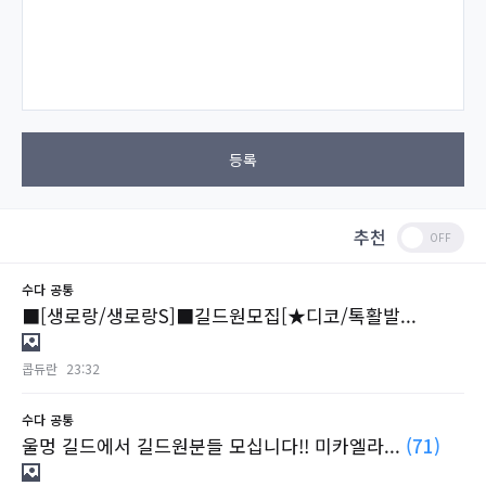
등록
추천
수다
공통
■[생로랑/생로랑S]■길드원모집[★디코/톡활발...
콥듀란
23:32
수다
공통
울멍 길드에서 길드원분들 모십니다!! 미카엘라...
(71)