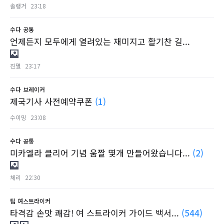
솔랭거
23:18
수다
공통
언제든지 모두에게 열려있는 재미지고 활기찬 길...
진멸
23:17
수다
브레이커
제국기사 사전예약쿠폰
(1)
수이밍
23:08
수다
공통
미카엘라 클리어 기념 움짤 몇개 만들어왔습니다...
(2)
체리
22:30
팁
여스트라이커
타격감 손맛 쾌감! 여 스트라이커 가이드 백서...
(544)