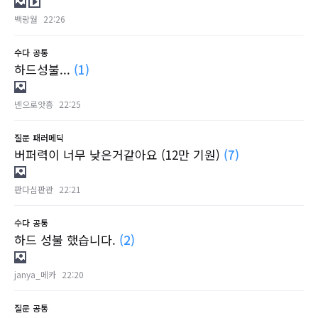
백랑월
22:26
수다
공통
하드성불...
(1)
넨으로앗흥
22:25
질문
패러메딕
버퍼력이 너무 낮은거같아요 (12만 기원)
(7)
판다심판관
22:21
수다
공통
하드 성불 했습니다.
(2)
janya_메카
22:20
질문
공통