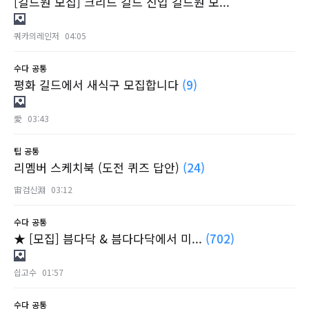
[길드원 모집] 크리드 길드 신입 길드원 모...
쿼카의레인저
04:05
수다
공통
평화 길드에서 새식구 모집합니다
(9)
愛
03:43
팁
공통
리멤버 스케치북 (도전 퀴즈 답안)
(24)
宙검신淵
03:12
수다
공통
★ [모집] 븜다닥 & 븜다다닥에서 미...
(702)
싑고수
01:57
수다
공통