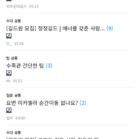
양초된다실시
05:10
수다
공통
[길드원 모집] 정정길드 | 매너를 갖춘 사람...
(9)
딘_
05:06
팁
공통
수족관 간단한 팁
(3)
Ak
05:03
질문
공통
요번 미카엘라 순간이동 없나요?
(2)
일리
04:06
수다
공통