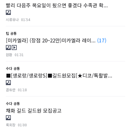
빨리 다음주 목요일이 됬으면 좋겠다 수족관 확...
시류유나
01:54
팁
공통
[미카엘라] (장점 20~22만)미카엘라 레이...
(17)
원환
01:31
수다
공통
■[생로랑/생로랑S]■길드원모집[★디코/톡활발...
콥듀란
01:18
수다
공통
채화 길드 길드원 모집공고
룩회장
01:00