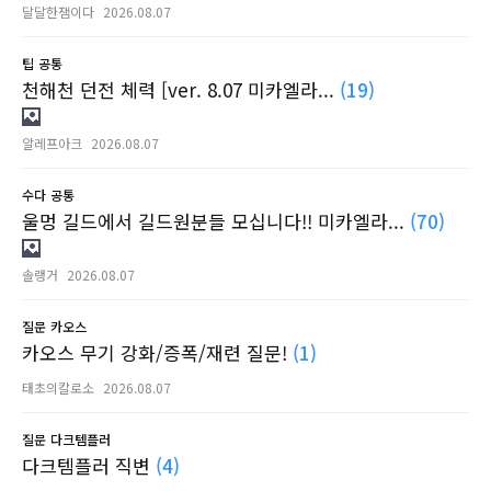
달달한잼이다
2026.08.07
팁
공통
천해천 던전 체력 [ver. 8.07 미카엘라...
(19)
알레프아크
2026.08.07
수다
공통
울멍 길드에서 길드원분들 모십니다!! 미카엘라...
(70)
솔랭거
2026.08.07
질문
카오스
카오스 무기 강화/증폭/재련 질문!
(1)
태초의칼로소
2026.08.07
질문
다크템플러
다크템플러 직변
(4)