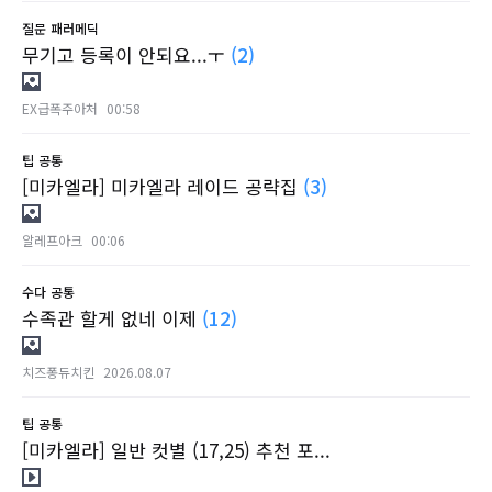
질문
패러메딕
무기고 등록이 안되요...ㅜ
(2)
EX급폭주아처
00:58
팁
공통
[미카엘라] 미카엘라 레이드 공략집
(3)
알레프아크
00:06
수다
공통
수족관 할게 없네 이제
(12)
치즈퐁듀치킨
2026.08.07
팁
공통
[미카엘라] 일반 컷별 (17,25) 추천 포...