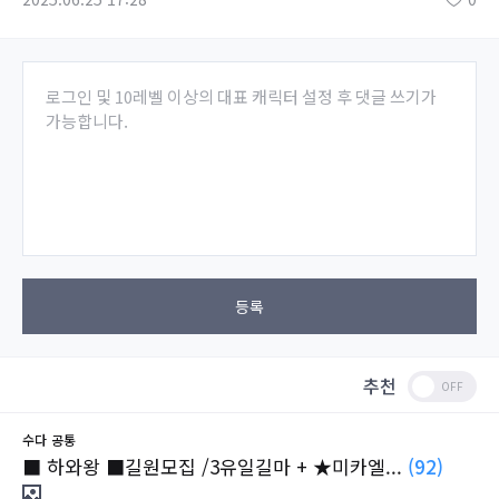
로그인 및 10레벨 이상의 대표 캐릭터 설정 후 댓글 쓰기가
가능합니다.
등록
추천
수다
공통
■ 하와왕 ■길원모집 /3유일길마 + ★미카엘...
(92)