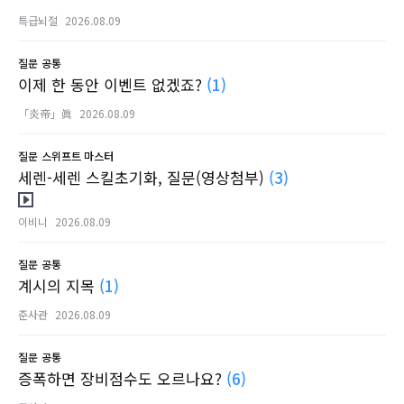
특급뇌절
2026.08.09
질문
공통
이제 한 동안 이벤트 없겠죠?
(1)
「炎帝」眞
2026.08.09
질문
스위프트 마스터
세렌-세렌 스킬초기화, 질문(영상첨부)
(3)
이비니
2026.08.09
질문
공통
계시의 지목
(1)
준사관
2026.08.09
질문
공통
증폭하면 장비점수도 오르나요?
(6)