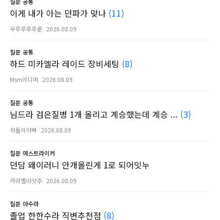
질문
공통
이게 내가 아는 던파가 맞나
(11)
우루루루루룬
2026.08.09
질문
공통
하드 미카엘라 레이드 장비세팅
(8)
Msm리디머
2026.08.09
질문
공통
님드라 검은질병 1개 올리고 계승했는데 계승 ...
(3)
쥐돌이아빠
2026.08.09
질문
여스트라이커
던담 왜이러니 안개올린게 1로 되어잇누
카라멜아샷추
2026.08.09
질문
아수라
졸업 한한수라 직변추천점
(8)