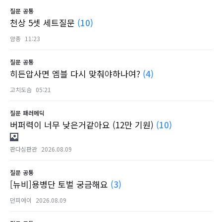
질문
공통
천상 5셋 세트질문
(10)
얌총
11:23
질문
공통
히든압사면 엠블 다시 맞춰야하나여?
(4)
고치도슴
05:21
질문
패러메딕
버퍼력이 너무 낮은거같아요 (12만 기원)
(10)
판다심판관
2026.08.09
질문
공통
[뉴비]용병단 토벌 궁금해요
(3)
던피에이
2026.08.09