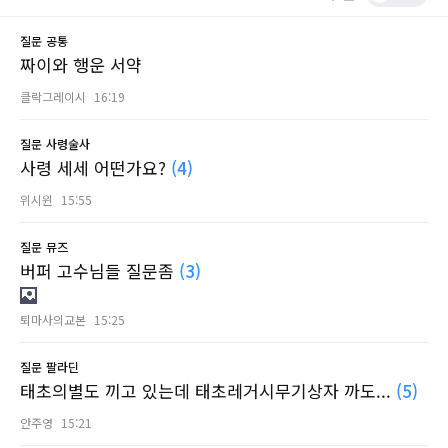
질문
공통
짜이와 행운 서약
클락그레이시
16:19
질문
사령술사
사령 세세 어떤가요?
(4)
위시윈
15:55
질문
뮤즈
버퍼 고수님들 질문좀
(3)
퇴마사의교본
15:25
질문
팔라딘
태초의별도 끼고 있는데 태초레거시무기상자 까도...
(5)
안주영
15:21