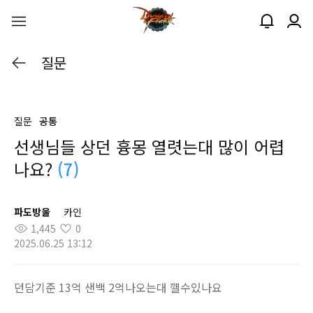
질문
질문
공통
선생님들 상던 흉몽 열렷는대 많이 어렵
나요?
(7)
파도방울
카인
1,445
0
2025.06.25 13:12
던담기준 13억 샌백 2억나오는대 꺨수있나요