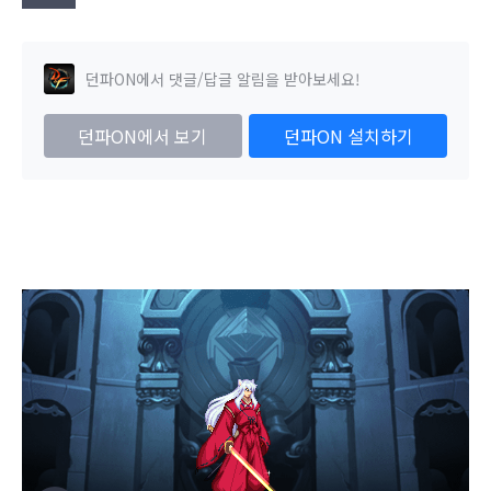
던파ON에서 댓글/답글 알림을 받아보세요!
던파ON에서 보기
던파ON 설치하기