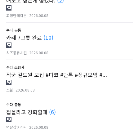
해보고 싶은게 생겼다.
(2)
고명한레이븐
2026.08.08
수다
공통
카레 7그릇 완료
(10)
치즈퐁듀치킨
2026.08.08
수다
소환사
적군 길드원 모집 #디코 #단톡 #정규모임 #...
소환
2026.08.08
수다
공통
접을라고 강화할때
(6)
멱살잡이캐릭
2026.08.08