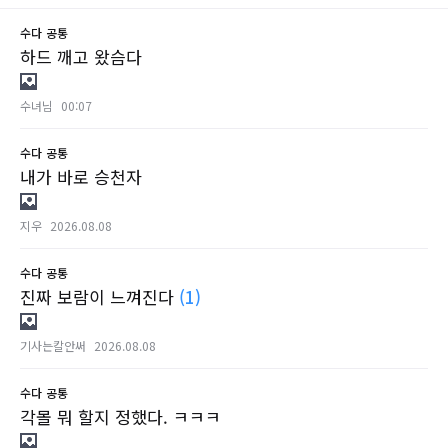
수다
공통
하드 깨고 왔슴다
수녀님
00:07
수다
공통
내가 바로 승천자
지우
2026.08.08
수다
공통
진짜 보람이 느껴진다
(1)
기사는칼안써
2026.08.08
수다
공통
각몰 뭐 할지 정했다. ㅋㅋㅋ