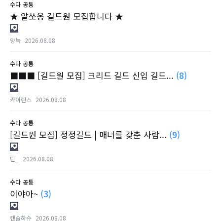
수다
공통
★ 알쏘옹 길드원 모집합니다 ★
양늑
2026.08.08
수다
공통
■■■ [길드원 모집] 크리드 길드 신입 길드...
(8)
카이렌스
2026.08.08
수다
공통
[길드원 모집] 정정길드 | 매너를 갖춘 사람...
(9)
딘_
2026.08.08
수다
공통
이야아~
(3)
캔슬하슈
2026.08.08