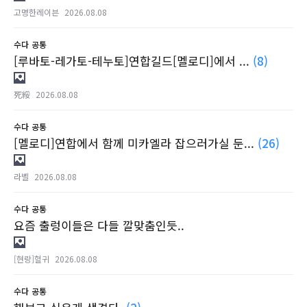
고명한레이븐
2026.08.08
수다
공통
[루바토-레가토-테누토]연합길드[멜로디]에서 ...
(8)
死綏
2026.08.08
수다
공통
[멜로디]연합에서 함께 미카엘라 잡으러가실 둔...
(26)
라벨
2026.08.08
수다
공통
요즘 출렁이들은 다들 깔맞춤인듯..
[현랑]혈귀
2026.08.08
수다
공통