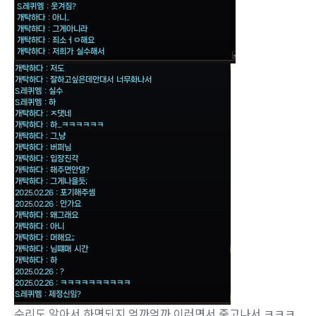
수리도 알아서 하면되지 억까억까 이러면서 죽고나서 ㅋㅋㅋ