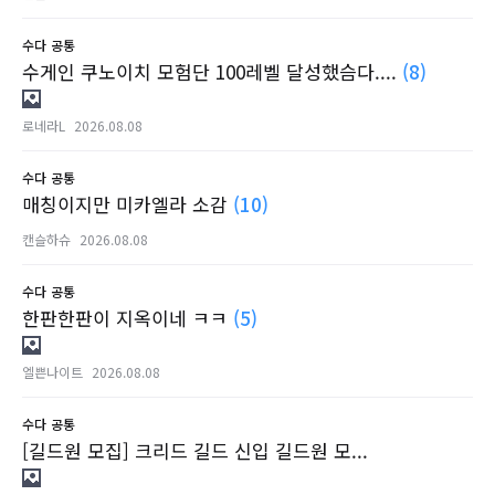
수다
공통
수게인 쿠노이치 모험단 100레벨 달성했슴다....
(8)
로네라L
2026.08.08
수다
공통
매칭이지만 미카엘라 소감
(10)
캔슬하슈
2026.08.08
수다
공통
한판한판이 지옥이네 ㅋㅋ
(5)
엘쁜나이트
2026.08.08
수다
공통
[길드원 모집] 크리드 길드 신입 길드원 모...