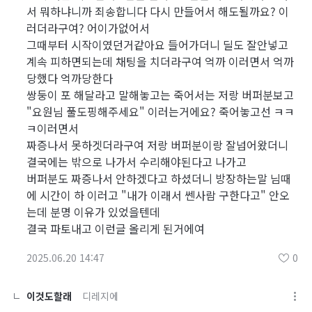
서 뭐하냐니까 죄송합니다 다시 만들어서 해도될까요? 이
러더라구여? 어이가없어서
그때부터 시작이였던거같아요 들어가더니 딜도 잘안넣고
계속 피하면되는데 채팅을 치더라구여 억까 이러면서 억까
당했다 억까당한다
쌍둥이 포 해달라고 말해놓고는 죽어서는 저랑 버퍼분보고
"요원님 풀도핑해주세요" 이러는거에요? 죽어놓고선 ㅋㅋ
ㅋ이러면서
짜증나서 못하겟더라구여 저랑 버퍼분이랑 잘넘어왔더니
결국에는 밖으로 나가서 수리해야된다고 나가고
버퍼분도 짜증나서 안하겠다고 하셨더니 방장하는말 님때
에 시간이 하 이러고 "내가 이래서 쎈사람 구한다고" 안오
는데 분명 이유가 있었을텐데
결국 파토내고 이런글 올리게 된거에여
2025.06.20 14:47
0
이것도할래
디레지에