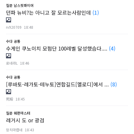
질문
남스핏파이어
던파 뉴비?는 아니고 잘 모르는사람인데
(1)
rv920709
18:48
수다
공통
수게인 쿠노이치 모험단 100레벨 달성했슴다....
(4)
로네라L
18:46
수다
공통
[루바토-레가토-테누토]연합길드[멜로디]에서 ...
(8)
死綏
18:45
질문
웨펀마스터
레거시 도 or 광검
망치마렵네
18:43