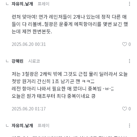
자유의.날개
프레이
런처 맞아여! 먼가 레인저들이 2개나 있는데 정작 다른 애
들이 다 리볼버..철광은 운좋게 에픽항아리를 몇번 보긴 했
는데 제껀 한번본듯.
2025.06.20 00:31
0
강해린
시로코
저는 3철광은 2캐릭 밖에 그것도 근접 물리 딜러라서 오늘
첫방 원거리 간신히 1초 남기곤 깬 ㅋㅋ;;;
레전 항아리 나와서 필요한 애 깠더니 중복빔 -ㅂ-;;
오늘은 뭔가 태초부터 죄다 중복이네요 킁
2025.06.20 01:17
0
자유의.날개
프레이