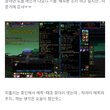
원하던 노블 레인저 나오니 기쁨. 배부른 소리 하고 싶지만.. 떠
준거에 감사ㅠㅠ
피흘리는 종민에서 에픽~태초 항아리 떳는데 .. 차라리 에픽떠
주지.. 하는 생각은 오늘이 첨인듯;;