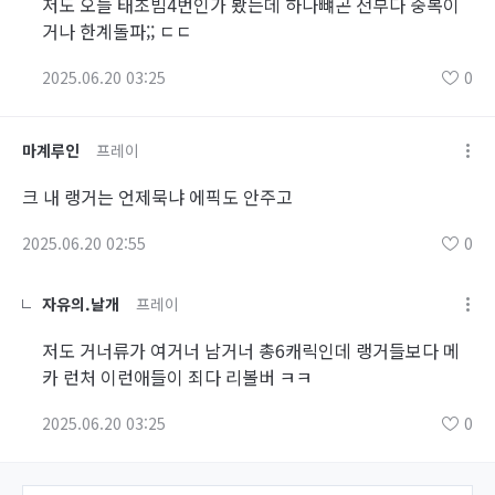
저도 오늘 태초빔4번인가 봤는데 하나뺴곤 전부다 중복이
거나 한계돌파;; ㄷㄷ
2025.06.20 03:25
0
마계루인
프레이
크 내 랭거는 언제묵냐 에픽도 안주고
2025.06.20 02:55
0
자유의.날개
프레이
저도 거너류가 여거너 남거너 총6캐릭인데 랭거들보다 메
카 런처 이런애들이 죄다 리볼버 ㅋㅋ
2025.06.20 03:25
0