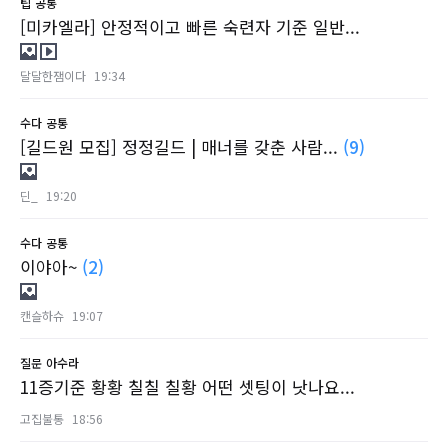
팁
공통
[미카엘라] 안정적이고 빠른 숙련자 기준 일반...
달달한잼이다
19:34
수다
공통
[길드원 모집] 정정길드 | 매너를 갖춘 사람...
(9)
딘_
19:20
수다
공통
이야아~
(2)
캔슬하슈
19:07
질문
아수라
11증기준 황황 칠칠 칠황 어떤 셋팅이 낫나요...
고집불통
18:56