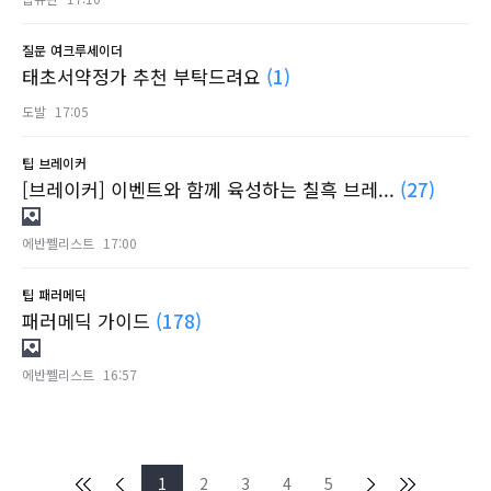
질문
여크루세이더
태초서약정가 추천 부탁드려요
(1)
도발
17:05
팁
브레이커
[브레이커] 이벤트와 함께 육성하는 칠흑 브레...
(27)
에반쩰리스트
17:00
팁
패러메딕
패러메딕 가이드
(178)
에반쩰리스트
16:57
1
2
3
4
5