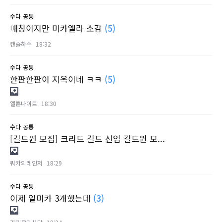
수다
공통
매칭이지만 미카엘라 소감
(5)
캔슬하슈
18:32
수다
공통
한판한판이 지옥이네 ㅋㅋ
(5)
엘쁜나이트
18:30
수다
공통
[길드원 모집] 크리드 길드 신입 길드원 모...
쿼카의레인저
18:29
수다
공통
이제 일미카 3개했는데
(3)