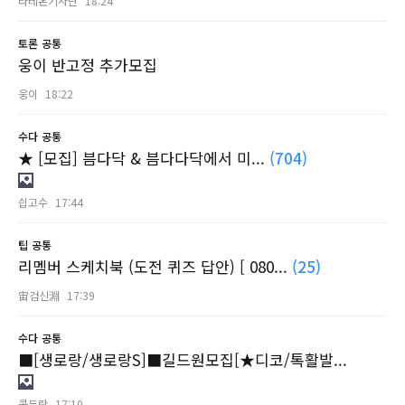
라테온기사단
18:24
토론
공통
웅이 반고정 추가모집
웅이
18:22
수다
공통
★ [모집] 븜다닥 & 븜다다닥에서 미...
(704)
싑고수
17:44
팁
공통
리멤버 스케치북 (도전 퀴즈 답안) [ 080...
(25)
宙검신淵
17:39
수다
공통
■[생로랑/생로랑S]■길드원모집[★디코/톡활발...
콥듀란
17:10