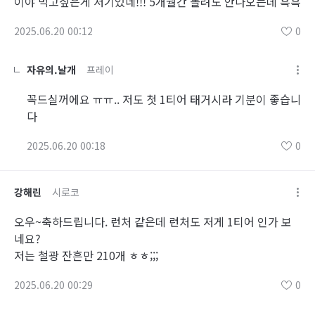
이야 먹고싶은게 저기있네!!! 5개월간 돌려도 안나오는데 흑흑
2025.06.20 00:12
0
자유의.날개
프레이
꼭드실꺼에요 ㅠㅠ.. 저도 첫 1티어 태거시라 기분이 좋습니
다
2025.06.20 00:18
0
강해린
시로코
오우~축하드립니다. 런처 같은데 런처도 저게 1티어 인가 보
네요?
저는 철광 잔흔만 210개 ㅎㅎ;;;
2025.06.20 00:29
0