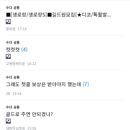
수다
공통
■[생로랑/생로랑S]■길드원모집[★디코/톡활발...
콥듀란
17:10
수다
공통
컷컷컷
(4)
고명한레이븐
16:22
수다
공통
그래도 첫클 보상은 받아야지 했는데
(7)
2B
16:16
수다
공통
골드로 주면 안되겠나?
대한적십자회
15:58