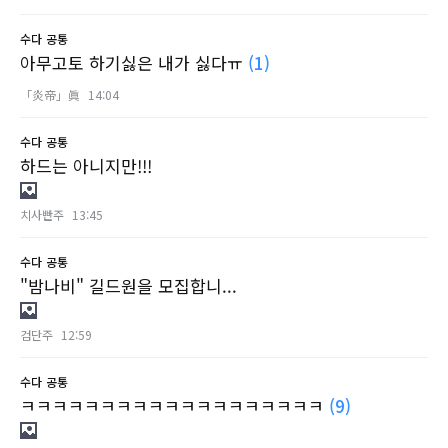
수다
공통
아무고토 하기싫은 내가 싫다ㅠ
(1)
「炎帝」眞
14:04
수다
공통
하드는 아니지만!!!
치사빤주
13:45
수다
공통
"밤나비" 길드원을 모집합니...
검단주
12:59
수다
공통
ㅋㅋㅋㅋㅋㅋㅋㅋㅋㅋㅋㅋㅋㅋㅋㅋㅋㅋㅋ
(9)