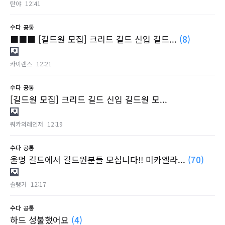
탄야
12:41
수다
공통
■■■ [길드원 모집] 크리드 길드 신입 길드...
(8)
카이렌스
12:21
수다
공통
[길드원 모집] 크리드 길드 신입 길드원 모...
쿼카의레인저
12:19
수다
공통
울멍 길드에서 길드원분들 모십니다!! 미카엘라...
(70)
솔랭거
12:17
수다
공통
하드 성불했어요
(4)