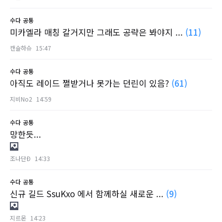
수다
공통
미카엘라 매칭 갈거지만 그래도 공략은 봐야지 ...
(11)
캔슬하슈
15:47
수다
공통
아직도 레이드 쩔받거나 못가는 던린이 있음?
(61)
지비No2
14:59
수다
공통
망한듯...
조나단Ð
14:33
수다
공통
신규 길드 SsuKxo 에서 함께하실 새로운 ...
(9)
지르몬
14:23