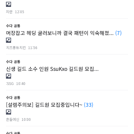
지란
12:05
수다
공통
머장잡고 헤딩 굴러보니까 결국 패턴이 익숙해졌...
(7)
치즈퐁듀치킨
11:56
수다
공통
신생 길드 소수 인원 SsuKxo 길드원 모집...
:SSG
10:40
수다
공통
[설렘주의보] 길드원 모집중입니다~
(33)
흔들여신
10:00
수다
공통