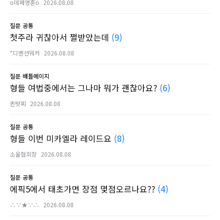
o데페영훈o
2026.08.08
질문
공통
첫주라 귀찮아서 쩔받았는데
(9)
*디멘션워커
2026.08.08
질문
배틀메이지
형들 여법중에서는 그나마 뭐가 괜찮아요?
(6)
퀸탓찌
2026.08.08
질문
공통
형들 이번 미카엘라 레이드요
(8)
소울협회장
2026.08.08
질문
공통
에픽5에서 태초가면 장점 몇점오르나요??
(4)
∴∵★∵∴
2026.08.08