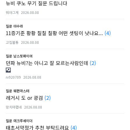
뉴비 쿠노 무기 질문 드립니다
뭐야그게
2026.08.08
질문
아수라
11증기준 황황 칠칠 칠황 어떤 셋팅이 낫나요...
(4)
고집불통
2026.08.08
질문
남스핏파이어
던파 뉴비?는 아니고 잘 모르는사람인데
(2)
rv920709
2026.08.08
질문
웨펀마스터
레거시 도 or 광검
(2)
망치마렵네
2026.08.08
질문
여크루세이더
태초서약정가 추천 부탁드려요
(4)