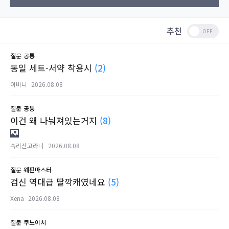
추천
질문
공통
동일 세트-서약 착용시
(2)
이비니
2026.08.08
질문
공통
이건 왜 나눠져있는거지
(8)
속리산고라니
2026.08.08
질문
웨펀마스터
검신 역대급 딸깍캐였네요
(5)
Xena
2026.08.08
질문
쿠노이치