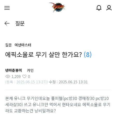
질문
질문
여넨마스터
에픽소울로 무기 살만 한가요?
(8)
넨마춘봉이
카인
1,209
0
(등록 : 2025.06.15 13:27))
수정 : 2025.06.15 13:31
본캐 유니크 무기인데오늘 풀피헬(pc방30 경매장30 pc방10
세라샵30) 쓰고 유니크만 먹어서 현타오네요 에픽소울로 무기
라도 교환하는건 낭비일까요?