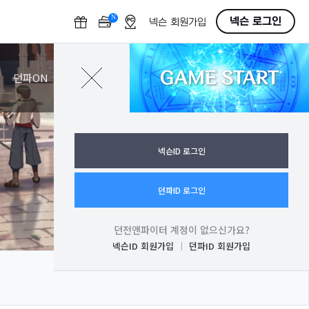
N
O
넥슨 로그인
넥슨 회원가입
F
F
GAME START
로그인
던파ON
넥슨ID 로그인
던파ID 로그인
던전앤파이터 계정이 없으신가요?
넥슨ID 회원가입
던파ID 회원가입