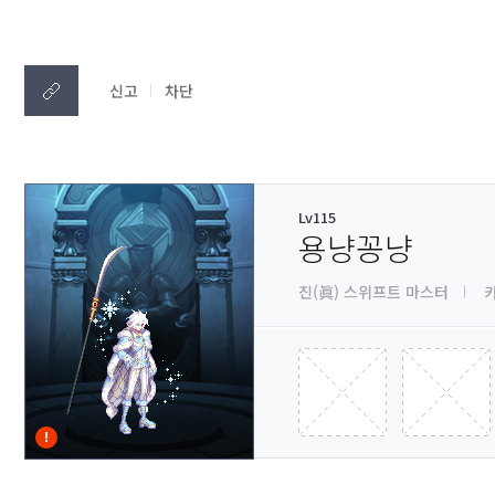
신고
차단
Lv115
용냥꽁냥
진(眞) 스위프트 마스터