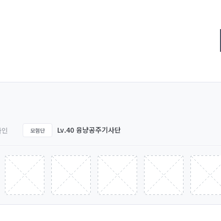
Lv.40 융냥공주기사단
카인
모험단