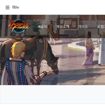
메뉴
새소식
게임소개
가이드
모험