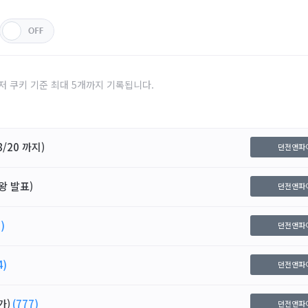
저 쿠키 기준 최대 5개까지 기록됩니다.
/20 까지)
던전앤파
왕 발표)
던전앤파
)
던전앤파
4)
던전앤파
가)
(777)
던전앤파