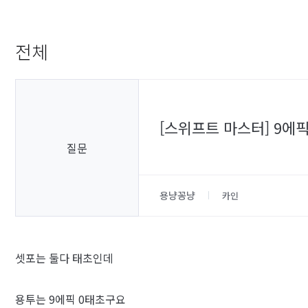
전체
[스위프트 마스터] 9에픽
질문
용냥꽁냥
카인
셋포는 둘다 태초인데
용투는 9에픽 0태초구요