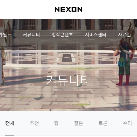
가월드
커뮤니티
창작콘텐츠
서비스센터
자료실
커뮤니티
전체
추천
팁
질문
토론
수다