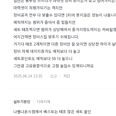
일단은 용투장 쓰시다가 마력셋 장비 모이는거 보고 넘어가시는
마력셋이 저평가되기는 하지만
장비공격 전부 다 맞출수 있다면 1티어 못지않은 성능이 나옵니
에픽까지는 범위가 좁아서 좀 힘들지만
세트 태초찍으면 범위가 상당해져서 중거리정도까지는 커버될
어지간하면 장비스킬 맞추기 쉬워집니다.
거기다 태초 2개차이면 다른 장비만 잘 모이면 상당한 차이가 
장비 자체 데미지증가도 에픽보다 더 높고
세트포인트도 에픽보다 50 더 높으니
그만큼 고유융합석으로 고점 높일수 있게되니까요
2025.06.14 13:35
신고
차단
실뜨기장인
디레지에
나벨나온시점에서 베스트는 태초 많은 세트 올인