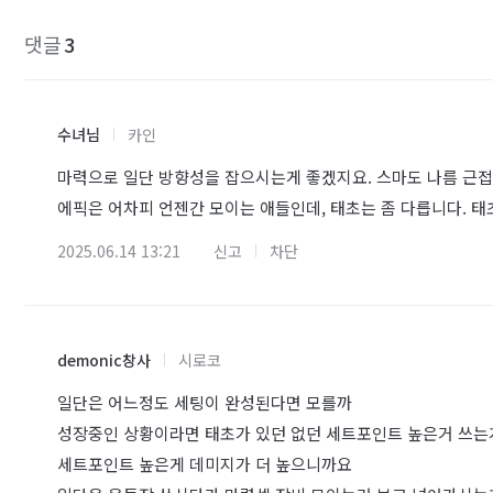
댓글
3
수녀님
카인
마력으로 일단 방향성을 잡으시는게 좋겠지요. 스마도 나름 근
에픽은 어차피 언젠간 모이는 애들인데, 태초는 좀 다릅니다. 태
2025.06.14 13:21
신고
차단
demonic창사
시로코
일단은 어느정도 세팅이 완성된다면 모를까
성장중인 상황이라면 태초가 있던 없던 세트포인트 높은거 쓰는
세트포인트 높은게 데미지가 더 높으니까요