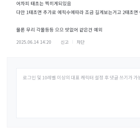
어차피 태초는 찍히게되있음
다만 1태초면 추가로 에픽수에따라 조금 길게보는거고 2태초면
물론 무리 각몰등등 으으 맛없어 같은건 예외
2025.06.14 14:20
신고
차단
로그인 및 10레벨 이상의 대표 캐릭터 설정 후 댓글 쓰기가 가