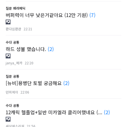
질문
패러메딕
버퍼력이 너무 낮은거같아요 (12만 기원)
(7)
판다심판관
22:21
수다
공통
하드 성불 했습니다.
(2)
janya_메카
22:20
질문
공통
[뉴비]용병단 토벌 궁금해요
(2)
던피에이
22:06
수다
공통
12캐릭 헬졸업+일반 미카엘라 클리어했네요 (...
(2)
세상에소리쳐
21:56