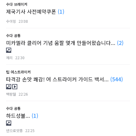
수다
브레이커
제국기사 사전예약쿠폰
(1)
수이밍
23:08
수다
공통
미카엘라 클리어 기념 움짤 몇개 만들어왔습니다...
(2)
체리
22:30
팁
여스트라이커
타격감 손맛 쾌감! 여 스트라이커 가이드 백서...
(544)
백랑월
22:26
수다
공통
하드성불...
(1)
넨으로앗흥
22:25