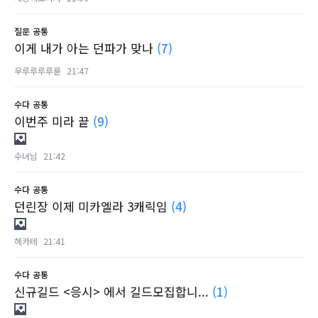
질문
공통
이게 내가 아는 던파가 맞나
(7)
우루루루루룬
21:47
수다
공통
이번주 미라 끝
(9)
수녀님
21:42
수다
공통
던린장 이제 미카엘라 3캐릭임
(4)
헤카테
21:41
수다
공통
신규길드 <응시> 에서 길드모집합니...
(1)