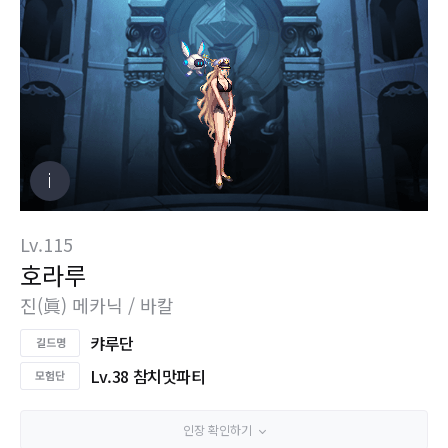
Lv.115
호라루
진(眞) 메카닉 / 바칼
캬루단
Lv.38 참치맛파티
인장 확인하기