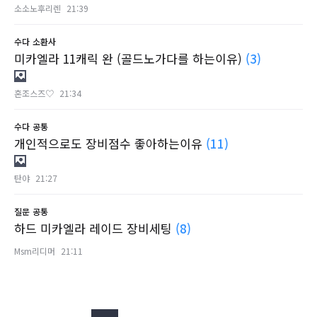
소소노후리렌
21:39
수다
소환사
미카엘라 11캐릭 완 (골드노가다를 하는이유)
(3)
혼조스즈♡
21:34
수다
공통
개인적으로도 장비점수 좋아하는이유
(11)
탄야
21:27
질문
공통
하드 미카엘라 레이드 장비세팅
(8)
Msm리디머
21:11