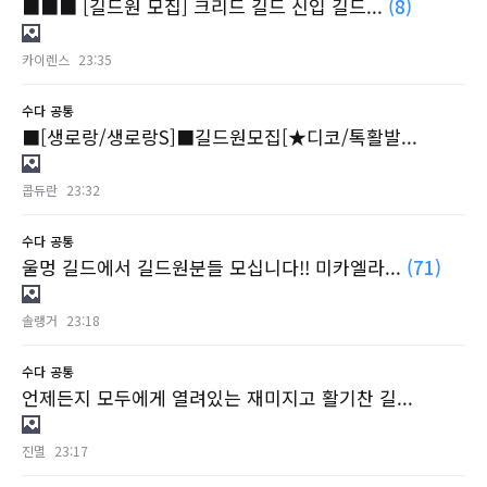
■■■ [길드원 모집] 크리드 길드 신입 길드...
(8)
카이렌스
23:35
수다
공통
■[생로랑/생로랑S]■길드원모집[★디코/톡활발...
콥듀란
23:32
수다
공통
울멍 길드에서 길드원분들 모십니다!! 미카엘라...
(71)
솔랭거
23:18
수다
공통
언제든지 모두에게 열려있는 재미지고 활기찬 길...
진멸
23:17