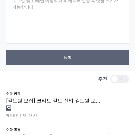
로그인 및 10레벨 이상의 대표 캐릭터 설정 후 댓글 쓰기가
가능합니다.
등록
추천
수다
공통
[길드원 모집] 크리드 길드 신입 길드원 모...
쿼카의레인저
23:36
수다
공통