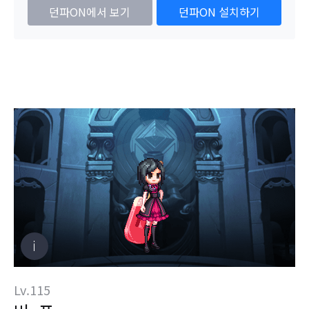
던파ON에서 보기
던파ON 설치하기
Lv.115