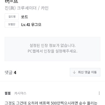
버=프
진(眞) 크루세이더 / 카인
쏘드
Lv.41 우그으
설정된 인장 정보가 없습니다.
PC웹에서 인장을 설정해주세요.
댓글
4
최신 댓글 이동
끨끨
카시야스
그것도 그건데 오히려 버프력 500만찍으시려면 순수 올리는