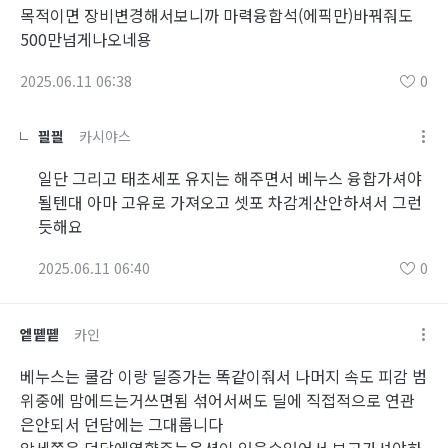
목적이면 장비변경해서보니까 마력융합석(에픽만)바꿔줘도
500만넘게나오네용
2025.06.11 06:38
0
끨끨
카시야스
일단 그리고 태초세포 유지는 해주면서 베누스 융합가셔야
될텐대 아마 고유로 가져오고 셋포 차감계산안하셔서 그런
듯해요
2025.06.11 06:40
0
엩똍똍
카인
베누스는 쿨감 이랑 딜증가는 똑같이줘서 나머지 속도 피감 범
위중에 맘에드는거쓰면됨 섞어서써도 딜에 직접적으로 연관
은안되서 던담에는 그대롭니다