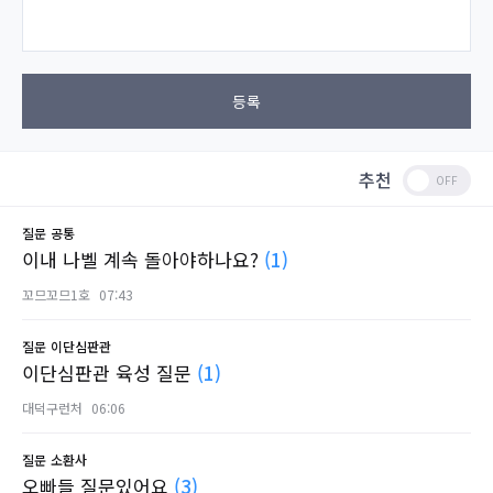
등록
추천
질문
공통
이내 나벨 계속 돌아야하나요?
(1)
꼬므꼬므1호
07:43
질문
이단심판관
이단심판관 육성 질문
(1)
대덕구런처
06:06
질문
소환사
오빠들 질문있어요
(3)