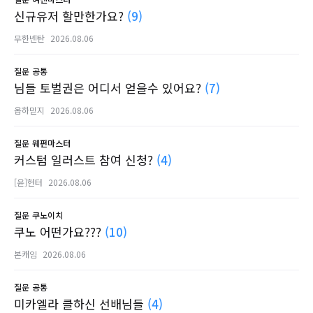
신규유저 할만한가요?
(9)
무한넨탄
2026.08.06
질문
공통
님들 토벌권은 어디서 얻을수 있어요?
(7)
옵하믿지
2026.08.06
질문
웨펀마스터
커스텀 일러스트 참여 신청?
(4)
[윤]헌터
2026.08.06
질문
쿠노이치
쿠노 어떤가요???
(10)
본캐임
2026.08.06
질문
공통
미카엘라 클하신 선배님들
(4)