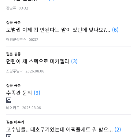
장공쥬
03:32
질문
공통
토벌권 이제 킵 안된다는 말이 있던데 맞나요?...
(6)
혁명군샹크스
00:32
질문
공통
던린이 제 스펙으로 미카엘라
(3)
조경주날다
2026.08.06
질문
공통
수족관 문의
(9)
네이카르
2026.08.06
질문
아수라
고수님들.. 테초무기있는데 에픽풀세트 뭐 받으...
(2)