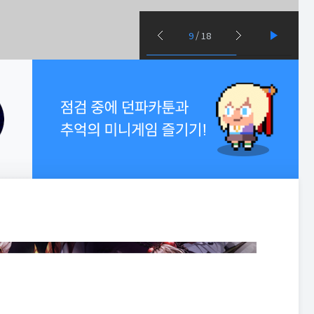
9
/
18