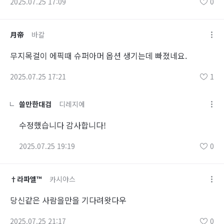
2025.07.25 17:09
0
月帝
바칼
무지목걸이 에픽때 슈퍼아머 옵션 생기는데 빠졌네요.
2025.07.25 17:21
1
쓸만한대검
디레지에
수정했습니다 감사합니다!
2025.07.25 19:19
0
†라파엘™
카시야스
당신같은 사람을만을 기다려왓다우
2025.07.25 21:17
0