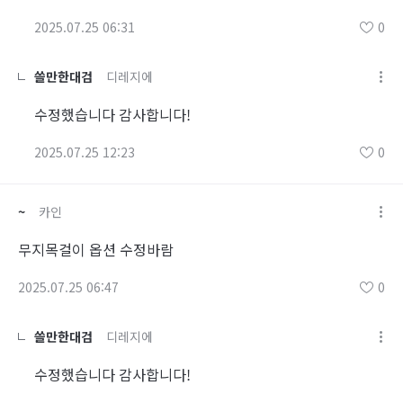
2025.07.25 06:31
0
쓸만한대검
디레지에
수정했습니다 감사합니다!
2025.07.25 12:23
0
~
카인
무지목걸이 옵션 수정바람
2025.07.25 06:47
0
쓸만한대검
디레지에
수정했습니다 감사합니다!