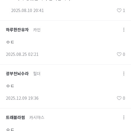
2025.08.10 20:41
1
하루한잔유자
카인
ㅇㄷ
2025.08.25 02:21
0
광부천뇌수라
힐더
ㅇㄷ
2025.12.09 19:36
0
트래블라썸
카시야스
ㅇㄷ