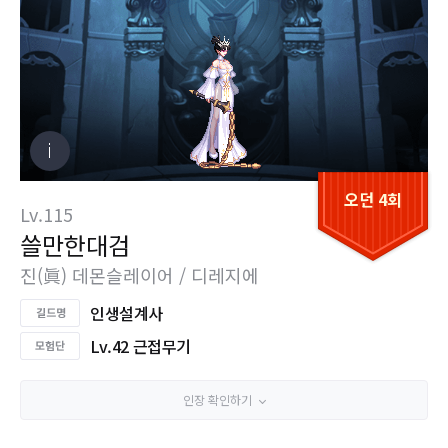
오던 4회
Lv.115
쓸만한대검
진(眞) 데몬슬레이어 / 디레지에
인생설계사
Lv.42 근접무기
인장 확인하기