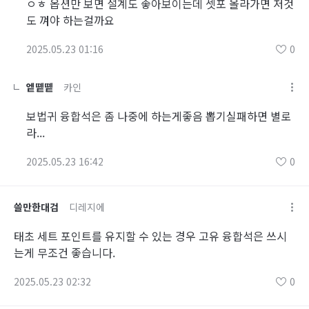
ㅇㅎ 옵션만 보면 설계도 좋아보이는데 셋포 올라가면 저것
도 껴야 하는걸까요
2025.05.23 01:16
0
엩똍똍
카인
보법귀 융합석은 좀 나중에 하는게좋음 뽑기실패하면 별로
라...
2025.05.23 16:42
0
쓸만한대검
디레지에
태초 세트 포인트를 유지할 수 있는 경우 고유 융합석은 쓰시
는게 무조건 좋습니다.
2025.05.23 02:32
0