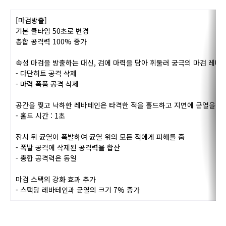
캔슬 및 차지가 불가능한 즉발 스킬로 바뀌며, 타격한 적을 끌
어들이는 흡입력이 생깁니다.
또한 마검방출 스택 관리를 좀 더 용이하게 해주는데,
5스택 x 스택당 3% 뎀증 = 총 15% 뎀증인 것을
3스택 x 스택당 5% 뎀증 = 총 15% 뎀증으로 바꿔줍니다.
VP2 - 대심판
[마검방출]
기본 쿨타임 50초로 변경
총합 공격력 100% 증가
속성 마검을 방출하는 대신, 검에 마력을 담아
휘둘러 궁극의 마검 레바
- 다단히트 공격 삭제
- 마력 폭품 공격 삭제
공간을 찢고 낙하한 레바테인은 타격한 적을
홀드하고 지면에 균열을 생
- 홀드 시간 : 1초