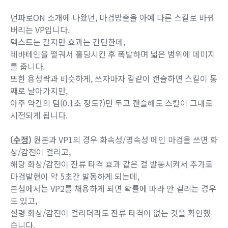
잠시 뒤 균열이 폭발하여 균열 위의 모든 적
에게 피해를 줌
- 폭발 공격에 삭제된 공격력을 합산
- 총합 공격력은 동일
마검 스택의 강화 효과 추가
- 스택당 레바테인과 균열의 크기 7% 증가
던파로ON 소개에 나왔던, 마검방출을 아예 다른 스킬로 바꿔
버리는 VP입니다.
텍스트는 길지만 효과는 간단한데,
레바테인을 떨궈서 홀딩시킨 후 폭발하며 넓은 범위에 데미지
를 줍니다.
또한 용성락과 비슷하게, 쓰자마자 칼같이 캔슬하면 스킬이 통
째로 날아가지만,
아주 약간의 텀(0.1초 정도?)만 두고 캔슬해도 스킬이 그대로
시전되게 됩니다.