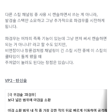
다만 원본 사용 시에도 각각 칼의 폭발 범위가 넓은 편이라 대
부분 다 맞는 편이었고,
정말 가끔 운 나쁠 때나 1히트 덜 맞는 정도라서 별 차이는 없
습니다.
어쨌든 이 VP의 경우 기존 탈리스만 효과에 추가적으로 한 가
지 더 효과가 생겼습니다.
다른 스킬 채널링 중 사용 시 캔슬하면서 쓰는 게 아니라,
발검술 스택만 소모하고 그냥 추가적으로 파검무를 시전하게
됩니다.
파검무는 어차피 즉폭 기능이 있는데 그냥 먼저 써서 캔슬하면
되는 거 아니냐? 라고 할 수도 있지만,
비연참이나 창륜검처럼 채널링이 긴 스킬 시전 중에 이 스킬의
쿨타임이 돌게 됐을 때