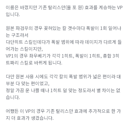
강화 폭발을 일으키도록 변경
- 마검 폭발 횟수 감소
- 총합 공격력은 동일
발검술 캔슬하여 시전 시 효과 변경
- 사용중인 스킬을 취소시키지 않음
- 전방에 강화 마검이 떨어지며, 즉시 강화
폭발 발생
이름은 바꼈지만 기존 탈리스만(올 포 원) 효과를 계승하는 VP
입니다.
원본 파검무의 경우 꽂혀있는 칼 갯수마다 폭발이 1회 일어나
는 구조라서
다단히트 스킬인데다가 폭발 범위에 따라 데미지가 다르게 들
어가는 스킬이지만,
VP1의 경우 좌우베기가 각각 1히트, 폭발이 1히트, 총합 3히
트짜리 스킬로 바뀌게 됩니다.