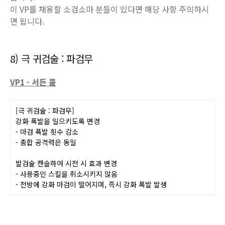
(
수정
)
원본과 VP1의 경우 화속성/명속성 메인 마검을 쓰면 화
상/감전이 걸리고,
해당 화상/감전이 잔류 타격 효과 같은 걸 발동시켜서 추가로
마검발현이 약 5초간 발동하게 되는데,
본섭에서는 VP2를 채용하게 되면 확률에 따라 안 걸리는 경우
도 있고,
설령 화상/감전이 걸리더라도 잔류 타격이 없는 것을 확인했
습니다.
이 VP를 채용할 소검소마 분들이 있다면 해당 사항 주의하시
면 됩니다.
8) 극 귀검술 : 파검무
VP1 - 서든 콜
[극 귀검술 : 파검무]