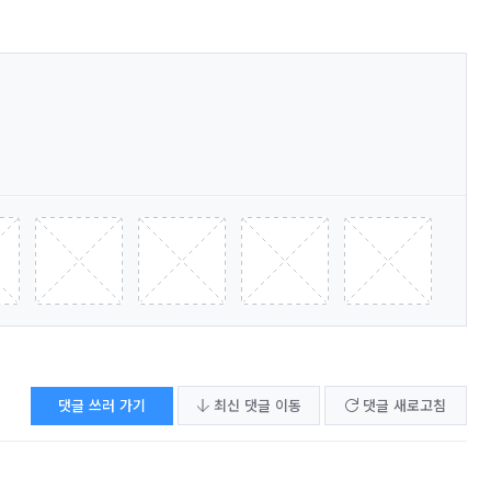
댓글 쓰러 가기
최신 댓글 이동
댓글 새로고침