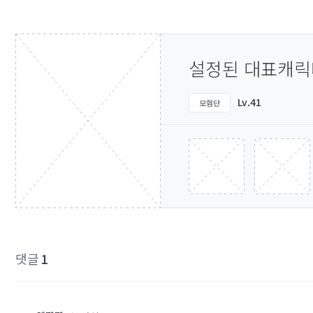
설정된 대표캐릭
Lv.41
모험단
댓글
1