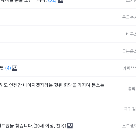
육군수
바구
근본은
을듯
(4)
가짜***
해도 언젠간 나아지겠지라는 헛된 희망을 가지며 돈쓰는
흉박
극귀검
원을 찾습니다.(20세 이상, 친목)
소드셀