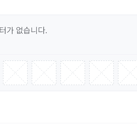
터가 없습니다.