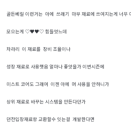
골든베릴 이런거는 아에 쓰래기 마부 재료에 쓰여지는게 너무 
모으는게 ♡♥♥♡ 힘들엇느데
차라리 이 재료를 장비 조율이나
성장 재료로 사용햇음 얼마나 좋앗을가 이번시즌에
미스트 코어도 그래여 이젠 아에 머 사용을 안하니가
상위 재료로 바꾸는 시스템을 만든다던가
던전입장재료랑 교환할수 잇는걸 개발한다면