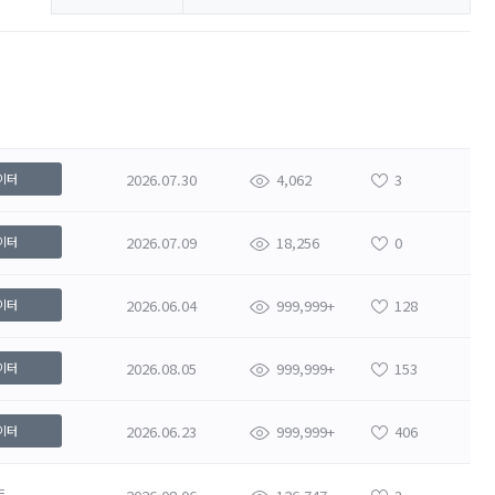
2026.07.30
4,062
3
이터
2026.07.09
18,256
0
이터
2026.06.04
999,999+
128
이터
2026.08.05
999,999+
153
이터
2026.06.23
999,999+
406
이터
동