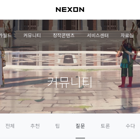
가월드
커뮤니티
창작콘텐츠
서비스센터
자료실
커뮤니티
전체
추천
팁
질문
토론
수다