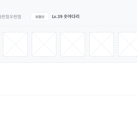
Lv.39 숫아다리
좌편함우편함
모험단