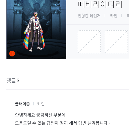
떼바리아다리
진(眞) 레인저
카인
댓글
3
글래머존
카인
안녕하세요 궁금하신 부분에
도움드릴 수 있는 답변이 될까 해서 답변 남겨봅니다~