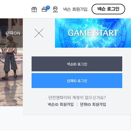
N
O
넥슨 로그인
넥슨 회원가입
F
F
GAME START
로그인
던파ON
넥슨ID 로그인
던파ID 로그인
던전앤파이터 계정이 없으신가요?
넥슨ID 회원가입
던파ID 회원가입