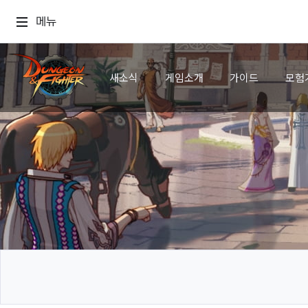
메뉴
새소식
게임소개
가이드
모험