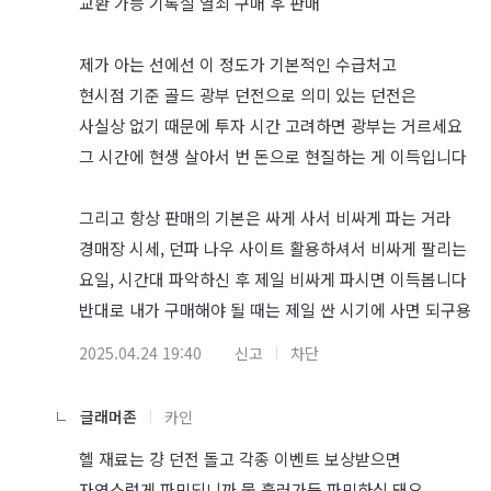
교환 가능 기록실 열쇠 구매 후 판매
제가 아는 선에선 이 정도가 기본적인 수급처고
현시점 기준 골드 광부 던전으로 의미 있는 던전은
사실상 없기 때문에 투자 시간 고려하면 광부는 거르세요
그 시간에 현생 살아서 번 돈으로 현질하는 게 이득입니다
그리고 항상 판매의 기본은 싸게 사서 비싸게 파는 거라
경매장 시세, 던파 나우 사이트 활용하셔서 비싸게 팔리는
요일, 시간대 파악하신 후 제일 비싸게 파시면 이득봅니다
반대로 내가 구매해야 될 때는 제일 싼 시기에 사면 되구용
2025.04.24 19:40
신고
차단
글래머존
카인
헬 재료는 걍 던전 돌고 각종 이벤트 보상받으면
자연스럽게 파밍되니까 물 흘러가듯 파밍하심 돼요