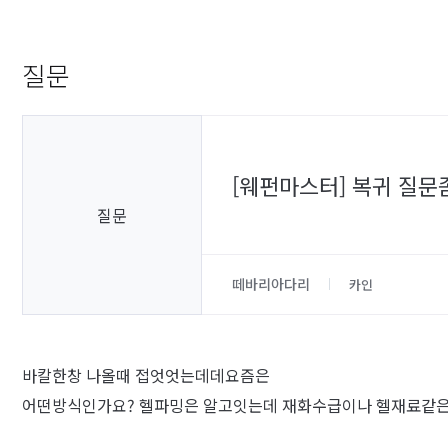
질문
[웨펀마스터] 복귀 질
질문
떼바리아다리
카인
바칼한창 나올때 접엇엇는데데요즘은
어떤방식인가요? 헬파밍은 알고잇는데 재화수급이나 헬재료같