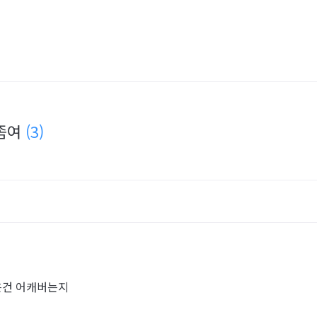
문좀여
(3)
은건 어캐버는지