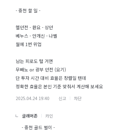
- 중천 할 일 -
헬던전 - 환요 - 상던
베누스 - 안개신 - 나벨
월에 1번 위업
남는 피로도 털 거면
무빼노 or 광부 던전 (요기)
단 투자 시간 대비 효율은 창렬일 텐데
정확한 효율은 본인 기준 맞춰서 계산해 보세요
2025.04.24 19:40
신고
차단
글래머존
카인
- 중천 골드 벌이 -