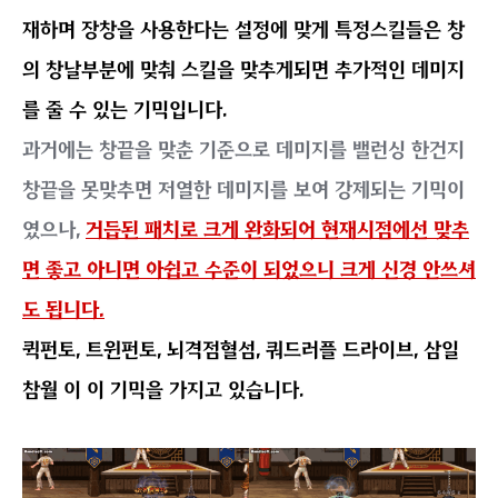
진:각성 후 받은 95제 주력기이자 공중사용시 강착 기믹
을 가진 스킬입니다.
'스파이럴 웨이브'의 추가로도 해소되지않은 강제체공의
문제점을 조금이나마 해소하기 위해 95제에도 강착 넣어
서 준 네오플...고맙긴한데....