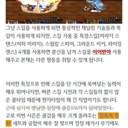
그냥 스킬을 사용하게 되면 통상적인 채널링 기술들과 똑
같이 사용하게 되지만, 스킬 사용 중 특정스킬[미라지 스
탠스(이하 미라지), 스윌링 스피어, 그라운드 씨커, 라이징
랜스] 4개를 사용하면 분신을 남겨 스킬을
이어받아
사용
해주고 본체는 다른 행동을 취할 수 있게 됩니다.
이러한 특징으로 인해 스킬을 단 시간에 욱여넣는 능력이
매우 뛰어나지만, 빠른 스킬 시전과 각 스킬들의 짧지 않
은 쿨타임 때문에 현자타임이 꽤 긴 직업이기도 합니다.
근데 심지어 옜날엔 장창에 쿨증5%까지 달려있었다.
고로 이번 시즌은 쿨감을 매우 크게 올려주는
'칠흑의 정
화'
세트와 궁합이 매우 잘 맞으며 장창 레거시 무기에도