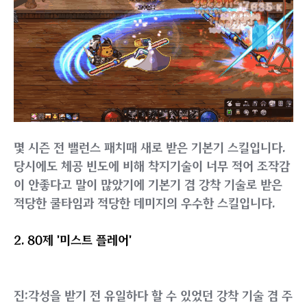
마창사 공용스킬인 패리트루퍼를 제외한 공중 사용시 강
착 기믹이 달린 스킬은 총 3개입니다.
1. 35제 '스파이럴 웨이브'