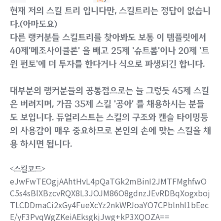
현재 저의 스킬 트리 입니다만, 스킬트리는 정답이 없습니
다.(아마도요)
다른 랭커분들 스킬트리를 찾아봐도 보통 이 템플릿에서
40제'메조사이클론' 을 빼고 25제 '슈트롬'이나 20제 '트
윈 펀토'에 더 투자를 한다거나 식으로 파생되긴 합니다.
대부분의 랭커분들의 공통점으로는 늘 그렇듯 45제 스킬
은 버려지며, 가끔 35제 스킬 '공아' 를 채용하시는 분들
도 보입니다. 듀얼리스트는 스킬의 구조와 캔슬 타이밍등
의 사용감이 매우 중요하므로 본인의 손에 맞는 스킬을 채
용 하시면 됩니다.
<스킬코드>
eJwFwTEOgjAAhtHvL4pQaTGk2mBinI2JMTFMghfwO
C5s4sBlXBzcvRQX8L3JOJM86O8gdnzJEvRDBqXogxboj
TLCDDmaCi2xGy4FueXcYz2nkWPJoaYO7CPblnhl1bEec
E/yF3PvqWgZKeiAEksgkjJwg+kP3XQOZA==