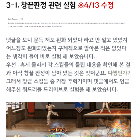
듀얼리스트가 과거부터 똥캐소리를 듣게만든 원흉중 하
나입니다. 듀얼리스트에게는 '창끝 판정' 이라는것이 존
재하며 장창을 사용한다는 설정에 맞게 특정스킬들은 창
의 창날부분에 맞춰 스킬을 맞추게되면 추가적인 데미지
를 줄 수 있는 기믹입니다.
과거에는 창끝을 맞춘 기준으로 데미지를 밸런싱 한건지
창끝을 못맞추면 저열한 데미지를 보여 강제되는 기믹이
였으나,
거듭된 패치로 크게 완화되어 현재시점에선 맞추
면 좋고 아니면 아쉽고 수준이 되었으니 크게 신경 안쓰셔
도 됩니다.
퀵펀토, 트윈펀토, 뇌격점혈섬, 쿼드러플 드라이브, 삼일
참월 이 이 기믹을 가지고 있습니다.