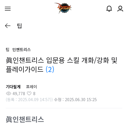
팁
팁
인챈트리스
眞인챈트리스 입문용 스킬 개화/강화 및
플레이가이드
(2)
기다릴게
프레이
49,778
8
(등록 : 2025.04.09 14:57))
수정 : 2025.06.30 15:25
眞인챈트리스