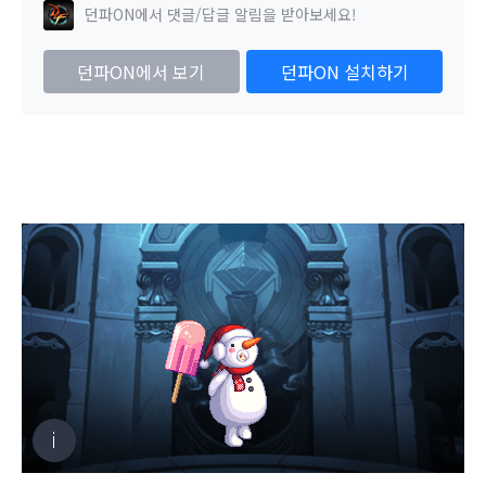
던파ON에서 댓글/답글 알림을 받아보세요!
던파ON에서 보기
던파ON 설치하기