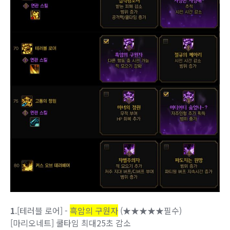
1
.[테러블 로어] -
흑암의 구원자
(★★★★★필수)
[마리오네트] 쿨타임 최대25초 감소