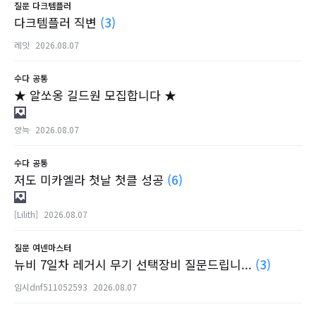
질문
다크템플러
다크템플러 직변
(3)
레잇
2026.08.07
수다
공통
★ 알쏘옹 길드원 모집합니다 ★
양늑
2026.08.07
수다
공통
저도 미카엘라 첫날 첫클 성공
(6)
[Lilith]
2026.08.07
질문
여넨마스터
뉴비 7일차 레거시 무기 선택장비 질문드립니...
(3)
임시dnf511052593
2026.08.07