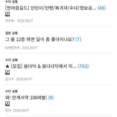
수다
공통
[한마음길드] 던린이/던짱/복귀자/수다/정보공...
(40)
유우후!
2026.08.07
질문
공통
그 올 12증 하면 딜이 좀 좋아지나요?
(7)
뇌명류하곡
2026.08.07
수다
공통
★ [모집] 븜다닥 & 븜다다닥에서 미...
(702)
싑고수
2026.08.07
수다
공통
와! 안개서약 100레벨!
(9)
탄야
2026.08.07