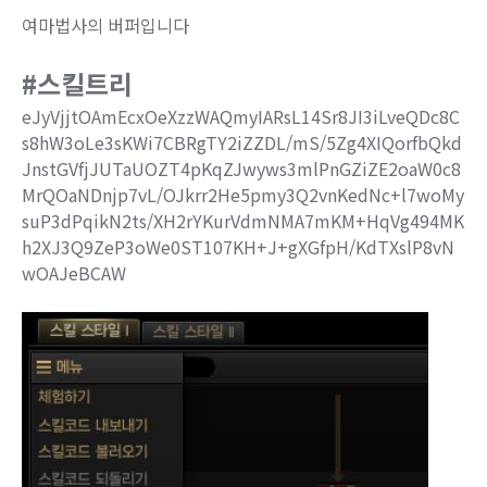
여마법사의 버퍼입니다
#스킬트리
eJyVjjtOAmEcxOeXzzWAQmyIARsL14Sr8JI3iLveQDc8C
s8hW3oLe3sKWi7CBRgTY2iZZDL/mS/5Zg4XIQorfbQkd
JnstGVfjJUTaUOZT4pKqZJwyws3mlPnGZiZE2oaW0c8
MrQOaNDnjp7vL/OJkrr2He5pmy3Q2vnKedNc+l7woMy
suP3dPqikN2ts/XH2rYKurVdmNMA7mKM+HqVg494MK
h2XJ3Q9ZeP3oWe0ST107KH+J+gXGfpH/KdTXslP8vN
wOAJeBCAW