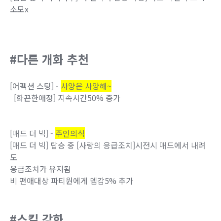
소모x
#다른 개화 추천
[어펙션 스팅] -
사양은 사양해~
[화끈한애정] 지속시간50% 증가
[매드 더 빅] -
주인의식
[매드 더 빅] 탑승 중 [사랑의 응급조치]시전시 매드에서 내려
도
응급조치가 유지됨
비 편애대상 파티원에게 뎀감5% 추가
#스킬 강화