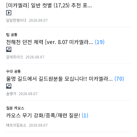
[미카엘라] 일반 컷별 (17,25) 추천 포...
달달한잼이다
2026.08.07
팁
공통
천해천 던전 체력 [ver. 8.07 미카엘라...
(19)
알레프아크
2026.08.07
수다
공통
울멍 길드에서 길드원분들 모십니다!! 미카엘라...
(70)
솔랭거
2026.08.07
질문
카오스
카오스 무기 강화/증폭/재련 질문!
(1)
태초의칼로소
2026.08.07