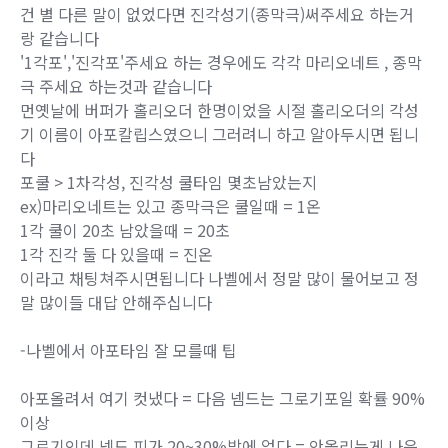
건 별 다른 말이 없었다면 진각성기(종막극)써주세요 하는거
랑 같습니다
'1각포','진각포'주세요 하는 경우에도 각각 마리오네트 , 종막
극 주세요 하는것과 같습니다
먼옛날에 버퍼가 홀리오더 한명이었을 시절 홀리오더의 각성
기 이름이 아포칼립스였으니 그러려니 하고 알아두시면 됩니
다
포쿨 > 1차각성, 진각성 쿨타임 몇초남았는지
ex)마리오네트는 있고 종막극은 쿨일때 = 1온
1각 쿨이 20초 남았을때 = 20초
1각 진각 둘 다 있을때 = 진온
이라고 채팅쳐주시면됩니다 나벨에서 정말 많이 물어보고 정
말 많이들 대답 안해주십니다
-나벨에서 아포타임 잘 모를때 팁
아포올려서 여기 컷냈다 = 다음 넴드는 그로기포일 확률 90%
이상
그로기인데 넴드 피가 20~30%밖에 없다 = 안올리는게 나음