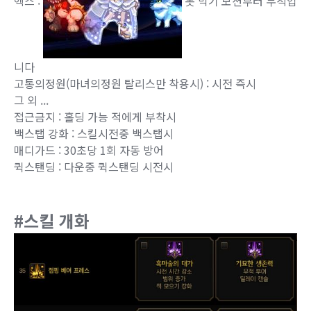
헥스 :
못 박기 모션부터 무적입
니다
고통의정원(마녀의정원 탈리스만 착용시) : 시전 즉시
그 외 ...
접근금지 : 홀딩 가능 적에게 부착시
백스탭 강화 : 스킬시전중 백스탭시
매디가드 : 30초당 1회 자동 방어
퀵스탠딩 : 다운중 퀵스탠딩 시전시
#스킬 개화