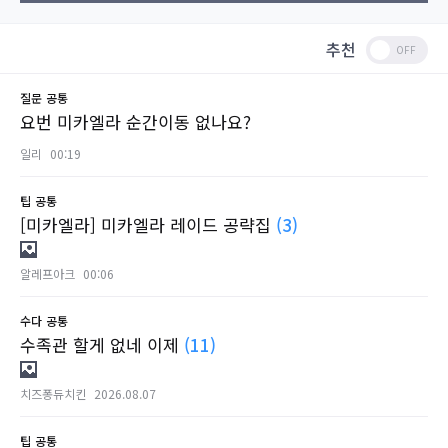
추천
질문
공통
요번 미카엘라 순간이동 없나요?
일리
00:19
팁
공통
[미카엘라] 미카엘라 레이드 공략집
(3)
알레프아크
00:06
수다
공통
수족관 할게 없네 이제
(11)
치즈퐁듀치킨
2026.08.07
팁
공통