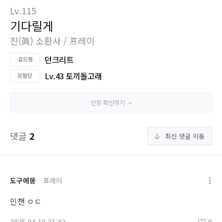
Lv.115
기다릴게
진(眞) 소환사 / 프레이
던크리트
Lv.43 토끼돌고래
인장 확인하기
댓글
2
최신 댓글 이동
도구에몽
프레이
인챈 ㅇㄷ
2025.04.10 21:43
0