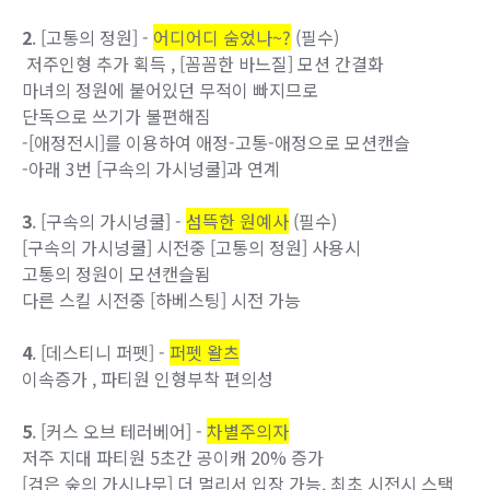
2
. [고통의 정원] -
어디어디 숨었나~?
(필수)
저주인형 추가 획득 , [꼼꼼한 바느질] 모션 간결화
마녀의 정원에 붙어있던 무적이 빠지므로
단독으로 쓰기가 불편해짐
-[애정전시]를 이용하여 애정-고통-애정으로 모션캔슬
-아래 3번 [구속의 가시넝쿨]과 연계
3
. [구속의 가시넝쿨] -
섬뜩한 원예사
(필수)
[구속의 가시넝쿨] 시전중 [고통의 정원] 사용시
고통의 정원이 모션캔슬됨
다른 스킬 시전중 [하베스팅] 시전 가능
4
. [데스티니 퍼펫] -
퍼펫 왈츠
이속증가 , 파티원 인형부착 편의성
5
. [커스 오브 테러베어] -
차별주의자
저주 지대 파티원 5초간 공이캐 20% 증가
[검은 숲의 가시나무] 더 멀리서 입장 가능, 최초 시전시 스택