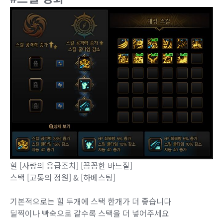
힐 [사랑의 응급조치] [꼼꼼한 바느질]
스택 [고통의 정원] & [하베스팅]
기본적으로는 힐 두개에 스택 한개가 더 좋습니다
딜찍이나 빡숙으로 갈수록 스택을 더 넣어주세요