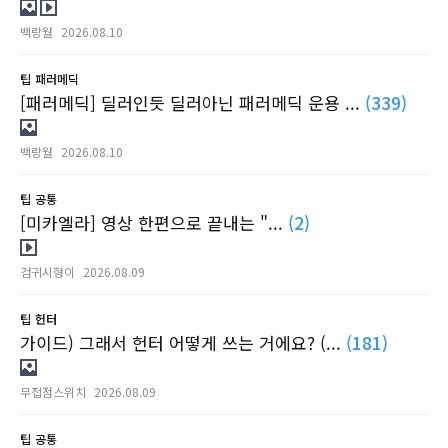
백랑월
2026.08.10
팁
패러메딕
[패러메딕] 딜러인듯 딜러아닌 패러메딕 운용 ...
(339)
백랑월
2026.08.10
팁
공통
[미카엘라] 영상 한편으로 끝내는 "...
(2)
검귀시형이
2026.08.09
팁
헌터
가이드) 그래서 헌터 어떻게 쓰는 거에요? (...
(181)
무접점스위치
2026.08.09
팁
공통