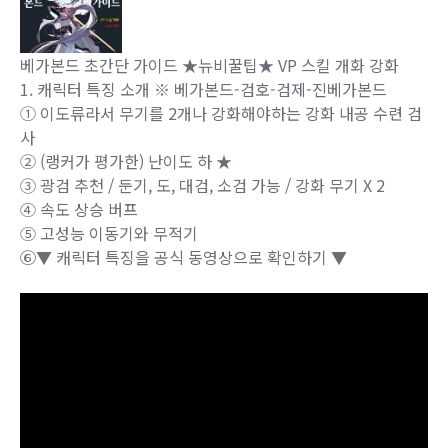
베가본드
초간단 가이드 ★뉴비꿀팁★ VP 스킬 개화 강화
1. 캐릭터 특징 소개 ※ 베가본드-검호-검제-진베가본드
① 이도류라서 무기를 2개나 강화해야하는 강화 내공 수련 검
사
② (랭커가 평가한) 난이도 하 ★
③ 광검 추천 / 둔기, 도, 대검, 소검 가능 / 강화 무기 X 2
④ 속도 상승 버프
⑤ 고성능 이동기와 무적기
⑥▼ 캐릭터 특징을 공식 동영상으로 확인하기 ▼