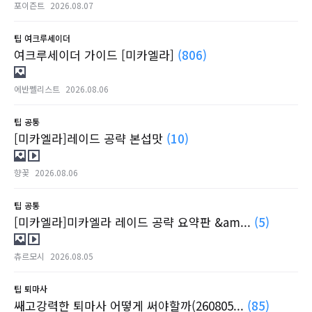
포이즌트
2026.08.07
팁
여크루세이더
여크루세이더 가이드 [미카엘라]
(806)
에반쩰리스트
2026.08.06
팁
공통
[미카엘라]레이드 공략 본섭맛
(10)
향꽃
2026.08.06
팁
공통
[미카엘라]미카엘라 레이드 공략 요약판 &am...
(5)
츄르모시
2026.08.05
팁
퇴마사
쌔고강력한 퇴마사 어떻게 써야할까(260805...
(85)