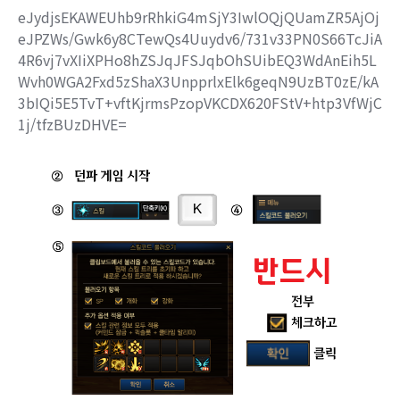
eJydjsEKAWEUhb9rRhkiG4mSjY3IwlOQjQUamZR5AjOj
eJPZWs/Gwk6y8CTewQs4Uuydv6/731v33PN0S66TcJiA
4R6vj7vXIiXPHo8hZSJqJFSJqbOhSUibEQ3WdAnEih5L
Wvh0WGA2Fxd5zShaX3UnpprlxElk6geqN9UzBT0zE/kA
3bIQi5E5TvT+vftKjrmsPzopVKCDX620FStV+htp3VfWjC
1j/tfzBUzDHVE=