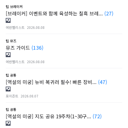
팁
브레이커
[브레이커] 이벤트와 함께 육성하는 칠흑 브레...
(27)
에반쩰리스트
2026.08.08
팁
뮤즈
뮤즈 가이드
(136)
에반쩰리스트
2026.08.08
팁
공통
[역설의 미궁] 뉴비 복귀러 필수! 빠른 장비...
(47)
포이즌트
2026.08.07
팁
공통
[역설의 미궁] 지도 공유 19주차(1~30구...
(72)