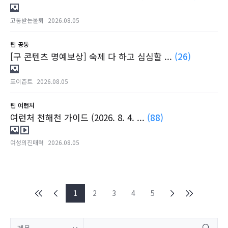
고통받는물퇴
2026.08.05
팁
공통
[구 콘텐츠 명예보상] 숙제 다 하고 심심할 ...
(26)
포이즌트
2026.08.05
팁
여런처
여런처 천해천 가이드 (2026. 8. 4. ...
(88)
여성의진매력
2026.08.05
1
2
3
4
5
제목