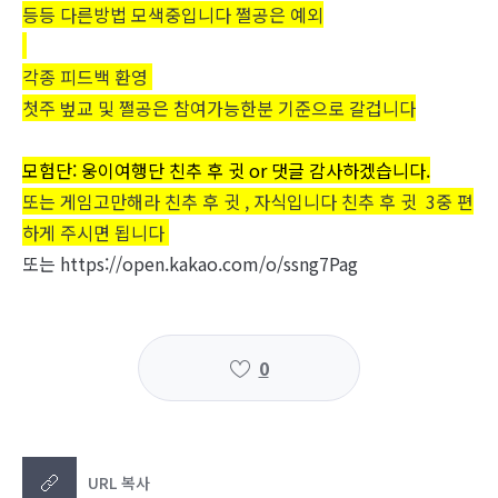
등등 다른방법 모색중입니다 쩔공은 예외
각종 피드백 환영
첫주 벞교 및 쩔공은 참여가능한분 기준으로 갈겁니다
모험단: 웅이여행단 친추 후 귓 or 댓글 감사하겠습니다.
또는 게임고만해라 친추 후 귓 , 자식입니다 친추 후 귓 3중 편
하게 주시면 됩니다
또는 https://open.kakao.com/o/ssng7Pag
0
URL 복사