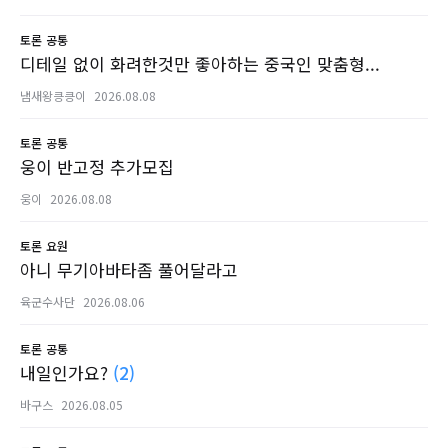
토론
공통
디테일 없이 화려한것만 좋아하는 중국인 맞춤형...
냄새왕킁킁이
2026.08.08
토론
공통
웅이 반고정 추가모집
웅이
2026.08.08
토론
요원
아니 무기아바타좀 풀어달라고
육군수사단
2026.08.06
토론
공통
내일인가요?
(2)
바구스
2026.08.05