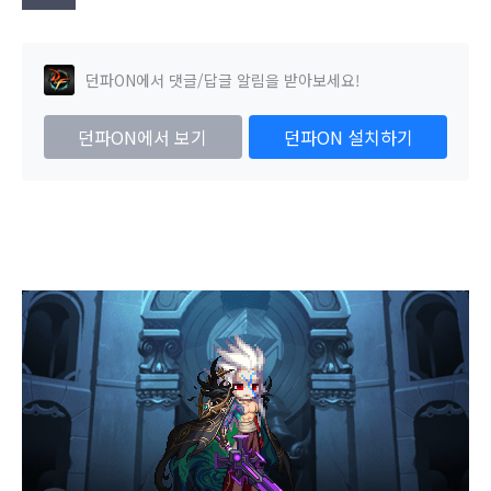
던파ON에서 댓글/답글 알림을 받아보세요!
던파ON에서 보기
던파ON 설치하기