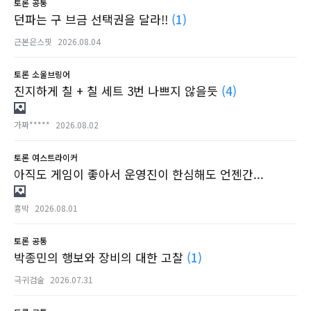
토론
공통
던파는 구 브금 선택권을 달라!!
(1)
근본은스핏
2026.08.04
토론
소울브링어
진지하게 칠 + 칠 세트 3번 나쁘지 않을듯
(4)
가짜*****
2026.08.02
토론
여스트라이커
아직도 게임이 좋아서 운영진이 한심해도 언젠간...
흉박
2026.08.01
토론
공통
박종민의 행보와 장비의 대한 고찰
(1)
극귀검술
2026.07.31