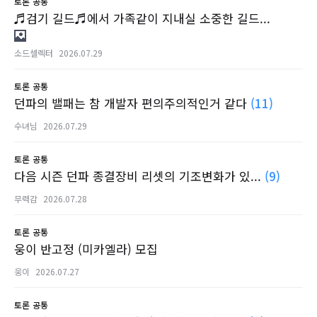
토론
공통
♬검기 길드♬에서 가족같이 지내실 소중한 길드...
소드셀렉터
2026.07.29
토론
공통
던파의 밸패는 참 개발자 편의주의적인거 같다
(11)
수녀님
2026.07.29
토론
공통
다음 시즌 던파 종결장비 리셋의 기조변화가 있...
(9)
무력감
2026.07.28
토론
공통
웅이 반고정 (미카엘라) 모집
웅이
2026.07.27
토론
공통