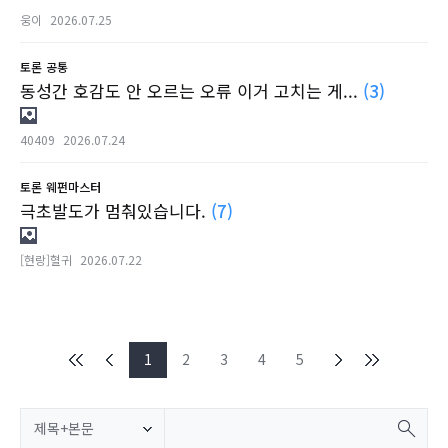
웅이
2026.07.25
토론
공통
동성간 호감도 안 오르는 오류 이거 고치는 게...
(3)
40409
2026.07.24
토론
웨펀마스터
극초발도가 멈춰있습니다.
(7)
[현랑]혈귀
2026.07.22
1
2
3
4
5
제목+본문