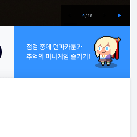
9
/
18