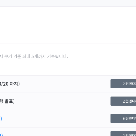
저 쿠키 기준 최대 5개까지 기록됩니다.
/20 까지)
던전앤파
왕 발표)
던전앤파
)
던전앤파
4)
던전앤파