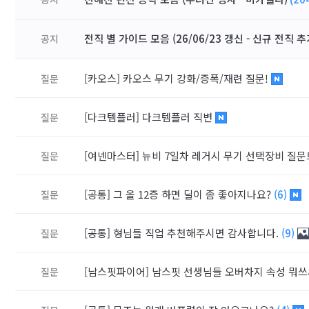
전직 별 가이드 모음 (26/06/23 갱신 - 신규 전직 추
공지
[카오스]
카오스 무기 강화/증폭/재련 질문!
질문
[다크템플러]
다크템플러 직변
질문
[여넨마스터]
뉴비 7일차 레거시 무기 선택장비 질
질문
[공통]
그 올 12증 하면 딜이 좀 좋아지나요?
(6)
질문
[공통]
형님들 직업 추천해주시면 감사합니다.
(9)
질문
[남스핏파이어]
남스핏 선생님들 오버차지 속성 뭐
질문