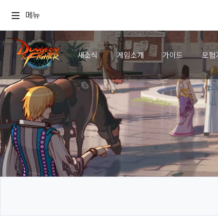
메뉴
새소식
게임소개
가이드
모험