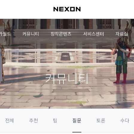
가월드
커뮤니티
창작콘텐츠
서비스센터
자료실
커뮤니티
전체
추천
팁
질문
토론
수다