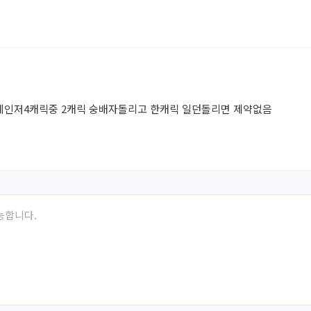
레인저4캐릭중 2캐릭 숭배자돌리고 한캐릭 일던돌리면 제약없음
능합니다.