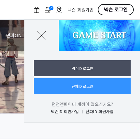
N
O
넥슨 로그인
넥슨 회원가입
F
F
GAME START
로그인
던파ON
넥슨ID 로그인
던파ID 로그인
던전앤파이터 계정이 없으신가요?
넥슨ID 회원가입
던파ID 회원가입