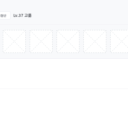
Lv.37 고륾
모험단