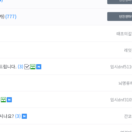
가)
(777)
던전앤파
태초의칼
레잇
문드립니다.
(3)
임시dnf511
뇌명류
임시dnf310
쓰시나요?
(3)
칸코