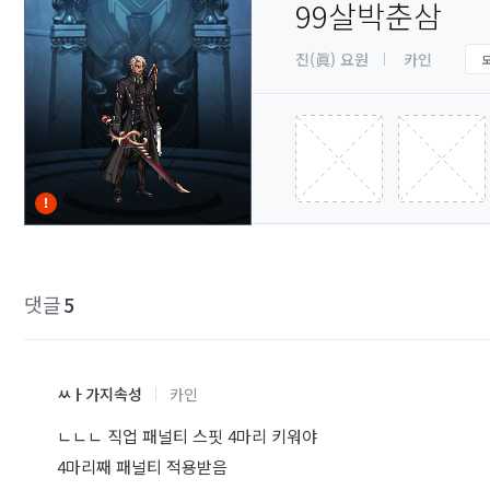
99살박춘삼
진(眞) 요원
카인
댓글
5
ㅆㅏ가지속성
카인
ㄴㄴㄴ 직업 패널티 스핏 4마리 키워야
4마리째 패널티 적용받음