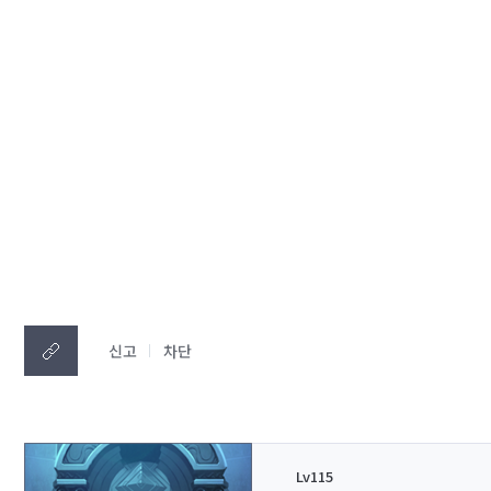
신고
차단
Lv115