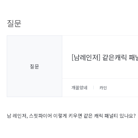
질문
[남레인저] 같은캐릭 
질문
개꼴았네
카인
남 레인저, 스핏파이어 이렇게 키우면 같은 캐릭 패널티 있나요?