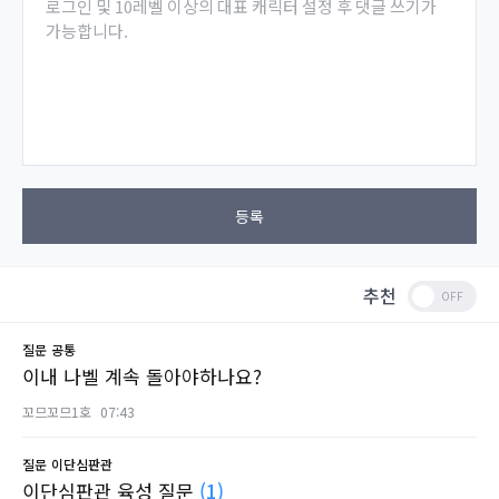
로그인 및 10레벨 이상의 대표 캐릭터 설정 후 댓글 쓰기가
가능합니다.
등록
추천
질문
공통
이내 나벨 계속 돌아야하나요?
꼬므꼬므1호
07:43
질문
이단심판관
이단심판관 육성 질문
(1)