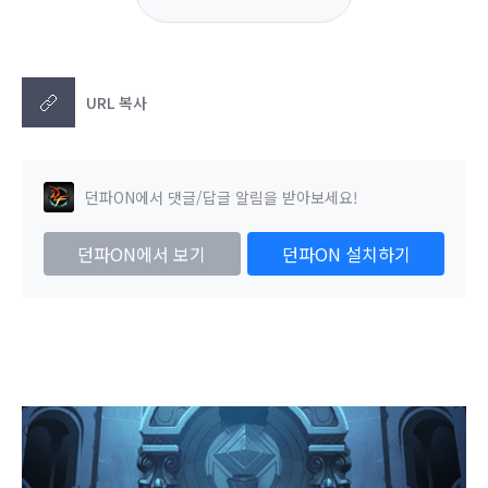
URL 복사
던파ON에서 댓글/답글 알림을 받아보세요!
던파ON에서 보기
던파ON 설치하기