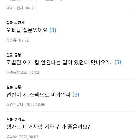
대덕구런처
06:06
질문
소환사
오빠들 질문있어요
(3)
장공쥬
03:32
질문
공통
토벌권 이제 킵 안된다는 말이 있던데 맞나요?...
(5)
혁명군샹크스
00:32
질문
공통
던린이 제 스펙으로 미카엘라
(3)
조경주날다
2026.08.06
질문
뱅가드
뱅가드 디거시랑 서약 뭐가 좋을까요?
쓱쑉쌱
2026.08.06