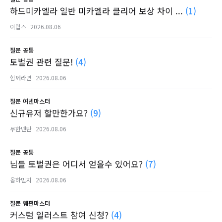
하드미카엘라 일반 미카엘라 클리어 보상 차이 ...
(1)
이립스
2026.08.06
질문
공통
토벌권 관련 질문!
(4)
함께라면
2026.08.06
질문
여넨마스터
신규유저 할만한가요?
(9)
무한넨탄
2026.08.06
질문
공통
님들 토벌권은 어디서 얻을수 있어요?
(7)
옵하믿지
2026.08.06
질문
웨펀마스터
커스텀 일러스트 참여 신청?
(4)