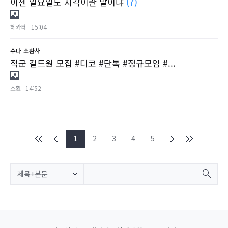
이젠 일요일도 지각이란 말이냐
(7)
헤카테
15:04
수다
소환사
적군 길드원 모집 #디코 #단톡 #정규모임 #...
소환
14:52
1
2
3
4
5
제목+본문