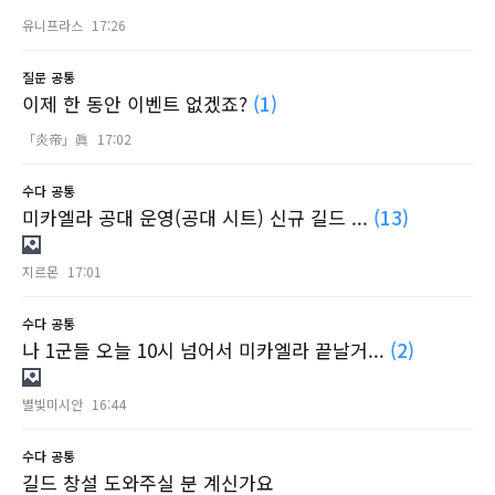
유니프라스
17:26
질문
공통
이제 한 동안 이벤트 없겠죠?
(1)
「炎帝」眞
17:02
수다
공통
미카엘라 공대 운영(공대 시트) 신규 길드 ...
(13)
지르몬
17:01
수다
공통
나 1군들 오늘 10시 넘어서 미카엘라 끝날거...
(2)
별빛미시안
16:44
수다
공통
길드 창설 도와주실 분 계신가요