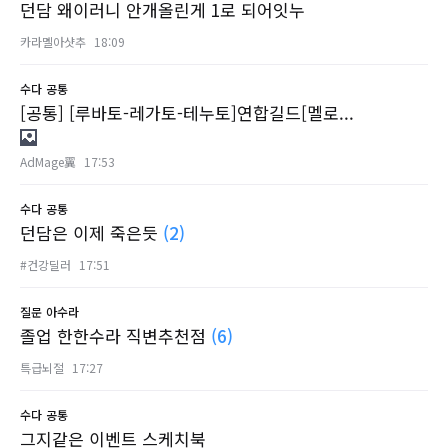
던담 왜이러니 안개올린게 1로 되어잇누
카라멜아샷추
18:09
수다
공통
[공통] [루바토-레가토-테누토]연합길드[멜로...
AdMage翼
17:53
수다
공통
던담은 이제 죽은듯
(2)
#건강딜러
17:51
질문
아수라
졸업 한한수라 직변추천점
(6)
특급뇌절
17:27
수다
공통
그지같은 이벤트 스케치북