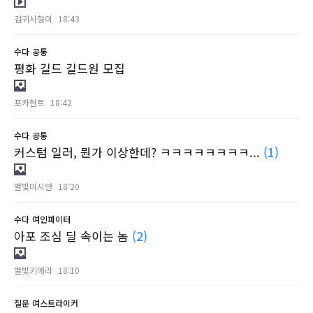
검귀시형이
18:43
수다
공통
평화 길드 길드원 모집
포카헌트
18:42
수다
공통
커스텀 일러, 뭔가 이상한데? ㅋㅋㅋㅋㅋㅋㅋㅋ...
(1)
별빛미시안
18:20
수다
여인파이터
아포 조심 딜 속이는 놈
(2)
별빛키메라
18:10
질문
여스트라이커