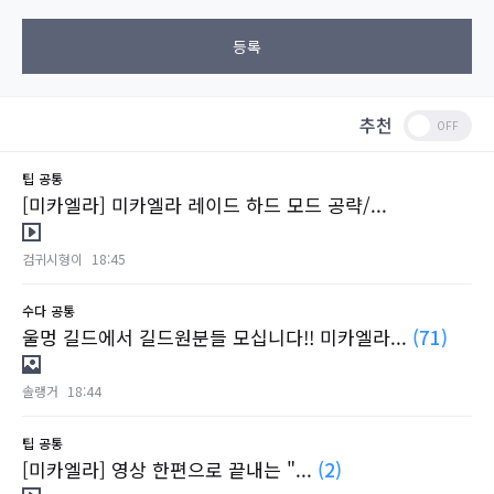
등록
추천
팁
공통
[미카엘라] 미카엘라 레이드 하드 모드 공략/...
검귀시형이
18:45
수다
공통
울멍 길드에서 길드원분들 모십니다!! 미카엘라...
(71)
솔랭거
18:44
팁
공통
[미카엘라] 영상 한편으로 끝내는 "...
(2)