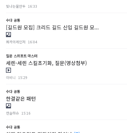
빛나는물만두
16:33
수다
공통
[길드원 모집] 크리드 길드 신입 길드원 모...
쿼카의레인저
16:04
질문
스위프트 마스터
세렌-세렌 스킬초기화, 질문(영상첨부)
이비니
15:29
수다
공통
한결같은 패턴
캔슬하슈
15:16
수다
공통