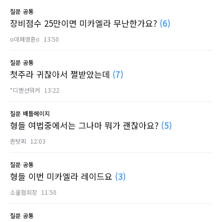
질문
공통
장비점수 25만이면 미카엘라 무난한가요?
(6)
o데페영훈o
13:50
질문
공통
첫주라 귀찮아서 쩔받았는데
(7)
*디멘션워커
13:22
질문
배틀메이지
형들 여법중에서는 그나마 뭐가 괜찮아요?
(5)
퀸탓찌
12:03
질문
공통
형들 이번 미카엘라 레이드요
(3)
소울협회장
11:50
질문
공통