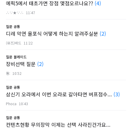
에픽5에서 태초가면 장점 몇점오르나요??
(4)
∴∵★∵∴
11:47
질문
공통
디레 악연 올포식 어떻게 하는지 알려주실분
(2)
(뮤즈)바드
11:22
질문
블레이드
장비선택 질문
(2)
똥:
10:52
질문
공통
삼신기 오라에서 이번 오라로 갈아타면 버프점수...
(3)
Phoca
10:43
질문
공통
컨텐츠현황 무의장막 이제는 선택 사라진건가요...