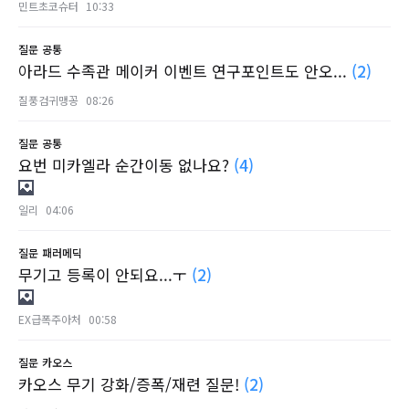
민트초코슈터
10:33
질문
공통
아라드 수족관 메이커 이벤트 연구포인트도 안오...
(2)
질풍검귀맹꽁
08:26
질문
공통
요번 미카엘라 순간이동 없나요?
(4)
일리
04:06
질문
패러메딕
무기고 등록이 안되요...ㅜ
(2)
EX급폭주아처
00:58
질문
카오스
카오스 무기 강화/증폭/재련 질문!
(2)