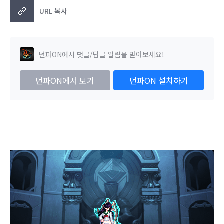
URL 복사
던파ON에서 댓글/답글 알림을 받아보세요!
던파ON에서 보기
던파ON 설치하기