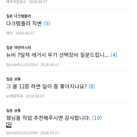
태초의칼로소
2026.08.07
질문
다크템플러
다크템플러 직변
(5)
레잇
2026.08.07
질문
여넨마스터
뉴비 7일차 레거시 무기 선택장비 질문드립니...
(4)
임시dnf511052593
2026.08.07
질문
공통
그 올 12증 하면 딜이 좀 좋아지나요?
(8)
뇌명류하곡
2026.08.07
질문
공통
형님들 직업 추천해주시면 감사합니다.
(10)
임시dnf310520096
2026.08.07