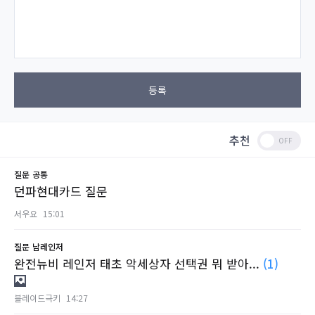
등록
추천
질문
공통
던파현대카드 질문
서우요
15:01
질문
남레인저
완전뉴비 레인저 태초 악세상자 선택권 뭐 받아...
(1)
블레이드극키
14:27