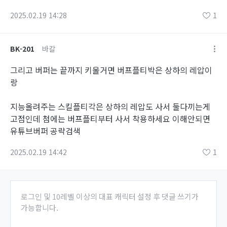
2025.02.19 14:28
1
BK-201
바칼
그리고 버퍼는 끝까지 키울거면 버프플티박은 상하의 레압이
랑
지능올려주는 스킬플티각은 상하의 레압도 사서 둘다끼는게
고점인데 첨에는 버프플티부터 사서 착용하세요 이해안되면
유튜브버퍼 공략검색
2025.02.19 14:42
1
로그인 및 10레벨 이상의 대표 캐릭터 설정 후 댓글 쓰기가
가능합니다.