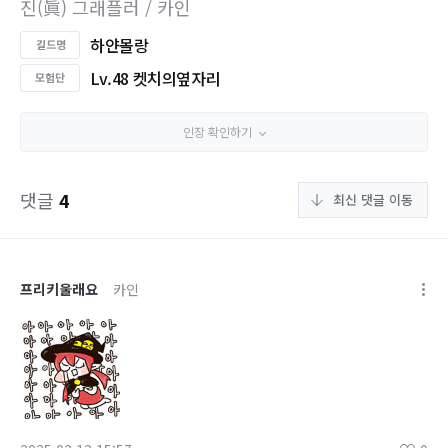
진(眞) 그래플러 / 카인
하얀몰랑
Lv.48 켓치의옆자리
인장 확인하기
댓글
4
최신 댓글 이동
프리키울래요
카인