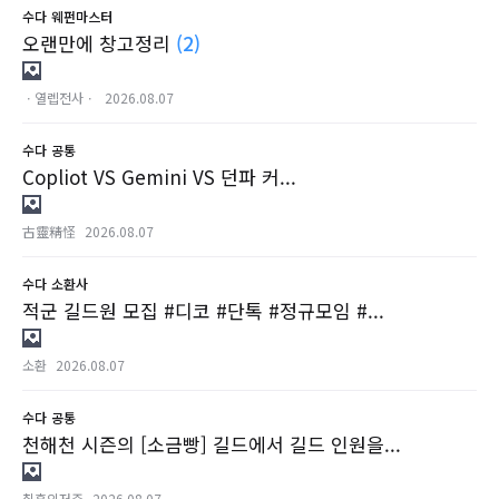
수다
웨펀마스터
오랜만에 창고정리
(2)
ㆍ열렙전사ㆍ
2026.08.07
수다
공통
Copliot VS Gemini VS 던파 커...
古靈精怪
2026.08.07
수다
소환사
적군 길드원 모집 #디코 #단톡 #정규모임 #...
소환
2026.08.07
수다
공통
천해천 시즌의 [소금빵] 길드에서 길드 인원을...
칠흑의저주
2026.08.07