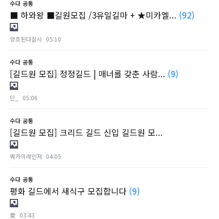
수다
공통
■ 하와왕 ■길원모집 /3유일길마 + ★미카엘...
(92)
양초된다실시
05:10
수다
공통
[길드원 모집] 정정길드 | 매너를 갖춘 사람...
(9)
딘_
05:06
수다
공통
[길드원 모집] 크리드 길드 신입 길드원 모...
쿼카의레인저
04:05
수다
공통
평화 길드에서 새식구 모집합니다
(9)
愛
03:43