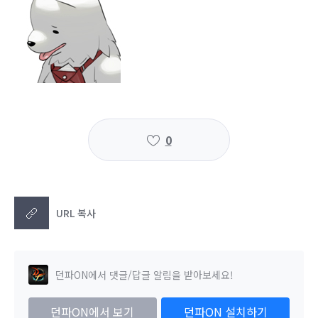
0
URL 복사
던파ON에서 댓글/답글 알림을 받아보세요!
던파ON에서 보기
던파ON 설치하기