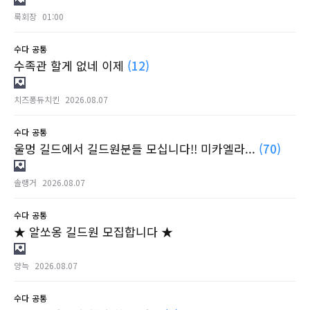
룩회장
01:00
수다
공통
수족관 할게 없네 이제
(12)
치즈퐁듀치킨
2026.08.07
수다
공통
울멍 길드에서 길드원분들 모십니다!! 미카엘라...
(70)
솔랭거
2026.08.07
수다
공통
★ 알쏘옹 길드원 모집합니다 ★
양늑
2026.08.07
수다
공통