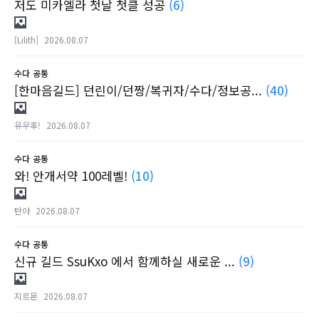
저도 미카엘라 첫날 첫클 성공
(6)
[Lilith]
2026.08.07
수다
공통
[한마음길드] 던린이/던짱/복귀자/수다/정보공...
(40)
유우후!
2026.08.07
수다
공통
와! 안개서약 100레벨!
(10)
탄야
2026.08.07
수다
공통
신규 길드 SsuKxo 에서 함께하실 새로운 ...
(9)
지르몬
2026.08.07