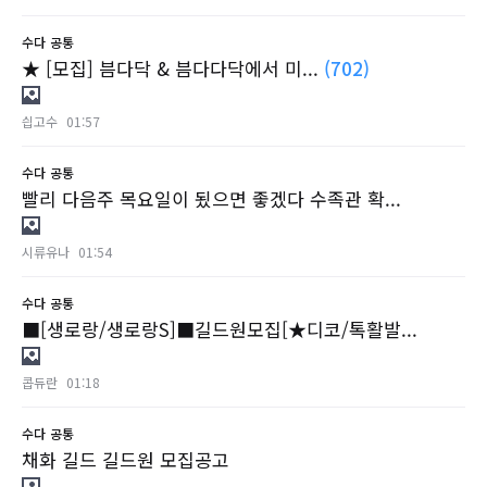
수다
공통
★ [모집] 븜다닥 & 븜다다닥에서 미...
(702)
싑고수
01:57
수다
공통
빨리 다음주 목요일이 됬으면 좋겠다 수족관 확...
시류유나
01:54
수다
공통
■[생로랑/생로랑S]■길드원모집[★디코/톡활발...
콥듀란
01:18
수다
공통
채화 길드 길드원 모집공고