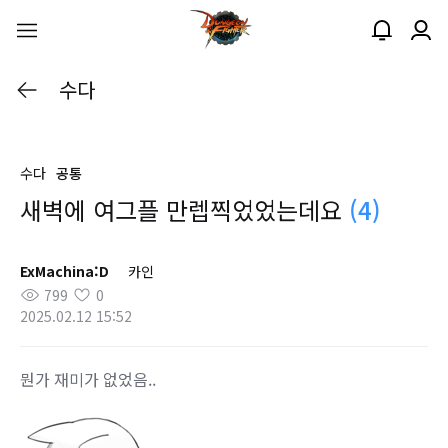
수다
수다
공통
새벽에 여그플 만렙찍었었는데요
(4)
ExMachina:D
카인
799
0
2025.02.12 15:52
뭔가 재미가 없었음..