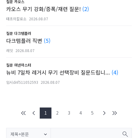
질문
카오스
카오스 무기 강화/증폭/재련 질문!
(2)
태초의칼로소
2026.08.07
질문
다크템플러
다크템플러 직변
(5)
레잇
2026.08.07
질문
여넨마스터
뉴비 7일차 레거시 무기 선택장비 질문드립니...
(4)
임시dnf511052593
2026.08.07
1
2
3
4
5
제목+본문