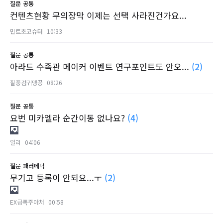
질문
공통
컨텐츠현황 무의장막 이제는 선택 사라진건가요...
민트초코슈터
10:33
질문
공통
아라드 수족관 메이커 이벤트 연구포인트도 안오...
(2)
질풍검귀맹꽁
08:26
질문
공통
요번 미카엘라 순간이동 없나요?
(4)
일리
04:06
질문
패러메딕
무기고 등록이 안되요...ㅜ
(2)
EX급폭주아처
00:58