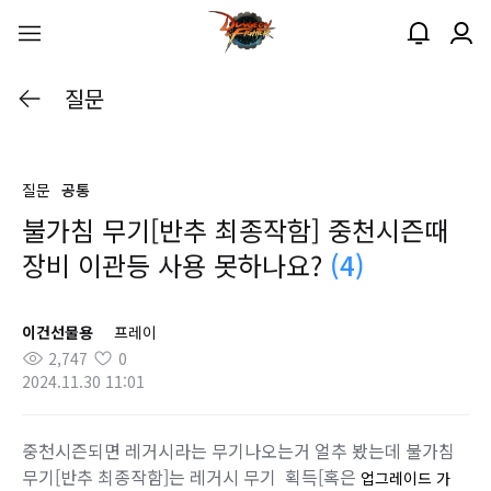
질문
질문
공통
불가침 무기[반추 최종작함] 중천시즌때
장비 이관등 사용 못하나요?
(4)
이건선물용
프레이
2,747
0
2024.11.30 11:01
중천시즌되면 레거시라는 무기나오는거 얼추 봤는데 불가침
무기[반추 최종작함]는 레거시 무기 획득[혹은
업그레이드 가