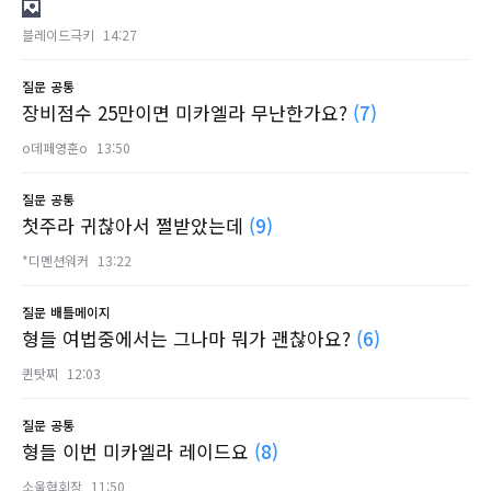
블레이드극키
14:27
질문
공통
장비점수 25만이면 미카엘라 무난한가요?
(7)
o데페영훈o
13:50
질문
공통
첫주라 귀찮아서 쩔받았는데
(9)
*디멘션워커
13:22
질문
배틀메이지
형들 여법중에서는 그나마 뭐가 괜찮아요?
(6)
퀸탓찌
12:03
질문
공통
형들 이번 미카엘라 레이드요
(8)
소울협회장
11:50