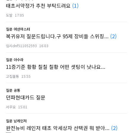
태초서약정가 추천 부탁드려요
(1)
도발
17:05
질문
여넨마스터
복귀유저 질문드립니다.구 95제 장비들 스위칭...
(2)
임시dnf511052593
16:03
질문
아수라
11증기준 황황 칠칠 칠황 어떤 셋팅이 낫나요...
고집불통
15:55
질문
공통
던파현대카드 질문
서우요
15:01
질문
남레인저
완전뉴비 레인저 태초 악세상자 선택권 뭐 받아...
(2)