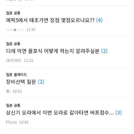
질문
공통
에픽5에서 태초가면 장점 몇점오르나요??
(4)
∴∵★∵∴
11:47
질문
공통
디레 악연 올포식 어떻게 하는지 알려주실분
(2)
(뮤즈)바드
11:22
질문
블레이드
장비선택 질문
(2)
똥:
10:52
질문
공통
삼신기 오라에서 이번 오라로 갈아타면 버프점수...
(3)
Phoca
10:43