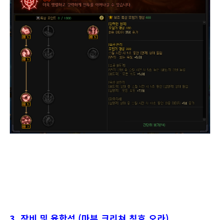
3. 장비 및 융합석 (
마부,
크리쳐,칭호,오라)