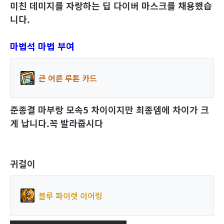
미친 데미지를 자랑하는 딥 다이버 마스크를
채용
했습
니다
.
마법석 마법 부여
큰 어른 루톤 카드
준종결 마부랑 모속5 차이이지만 최종뎀에 차이가 크
게 납니다.꼭 발라줍시다
귀걸이
블루 파이렛 이어링