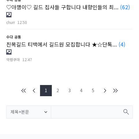
♡아깽이♡ 길드 집사들 구합니다 내향인들의 최...
(62)
churr
12:50
수다
공통
친목길드 티백에서 길드원 모집합니다 ★☆단톡...
(4)
악령쿠마
12:47
1
2
3
4
5
제목+본문