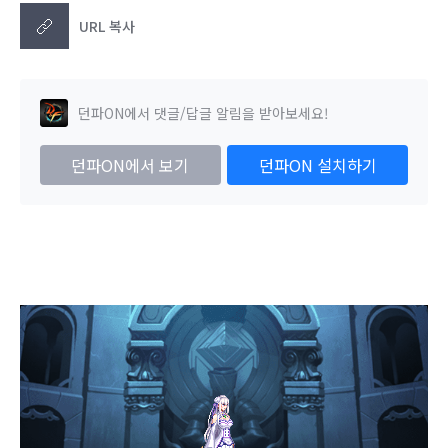
URL 복사
던파ON에서 댓글/답글 알림을 받아보세요!
던파ON에서 보기
던파ON 설치하기