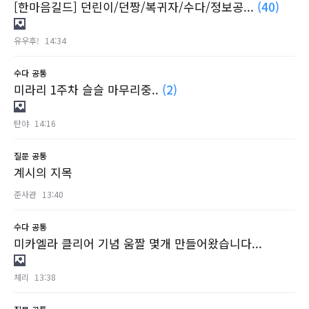
[한마음길드] 던린이/던짱/복귀자/수다/정보공...
(40)
유우후!
14:34
수다
공통
미라리 1주차 슬슬 마무리중..
(2)
탄야
14:16
질문
공통
계시의 지목
준사관
13:40
수다
공통
미카엘라 클리어 기념 움짤 몇개 만들어왔습니다...
체리
13:38