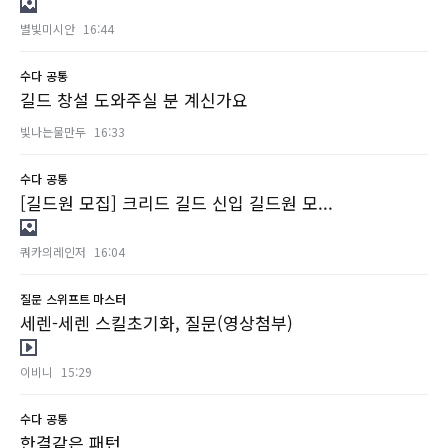
별빛미시안
16:44
수다
공통
길드 창설 도와주실 분 계신가요
빛나는물만두
16:33
수다
공통
[길드원 모집] 크리드 길드 신입 길드원 모...
쿼카의레인저
16:04
질문
스위프트 마스터
세렌-세렌 스킬초기화, 질문(영상첨부)
이비니
15:29
수다
공통
한결같은 패턴