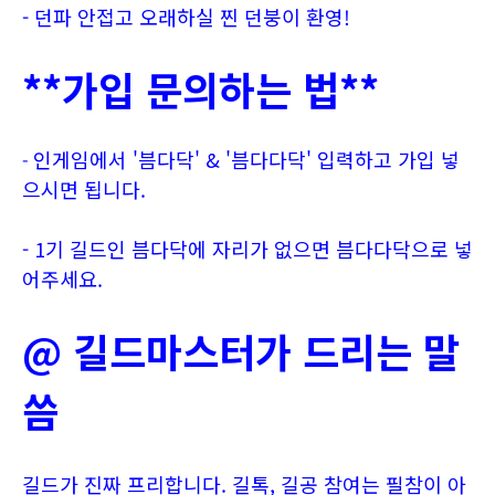
- 던파 안접고 오래하실 찐 던붕이 환영!
**가입 문의하는 법**
인게임에서 '븜다닥' & '븜다다닥' 입력하고 가입 넣
-
으시면 됩니다.
- 1기 길드인 븜다닥에 자리가 없으면 븜다다닥으로 넣
어주세요.
@ 길드마스터가 드리는 말
씀
길드가 진짜 프리합니다. 길톡, 길공 참여는 필참이 아