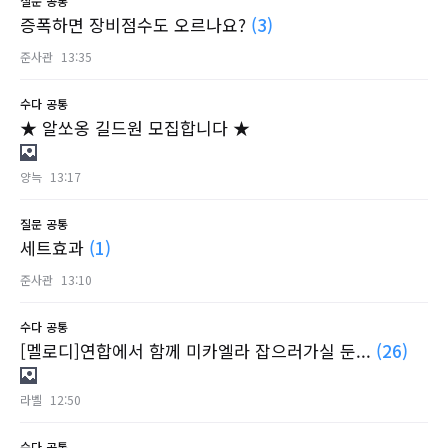
질문
공통
증폭하면 장비점수도 오르나요?
(3)
준사관
13:35
수다
공통
★ 알쏘옹 길드원 모집합니다 ★
양늑
13:17
질문
공통
세트효과
(1)
준사관
13:10
수다
공통
[멜로디]연합에서 함께 미카엘라 잡으러가실 둔...
(26)
라벨
12:50
수다
공통