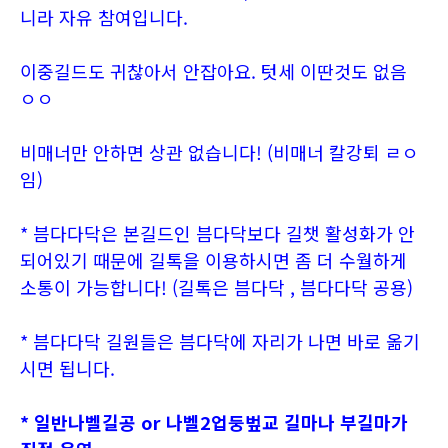
니라 자유 참여입니다.
이중길드도 귀찮아서 안잡아요. 텃세 이딴것도 없음
ㅇㅇ
비매너만 안하면 상관 없습니다! (비매너 칼강퇴 ㄹㅇ
임)
* 븜다다닥은 본길드인 븜다닥보다 길챗 활성화가 안
되어있기 때문에 길톡을 이용하시면 좀 더 수월하게
소통이 가능합니다! (길톡은 븜다닥 , 븜다다닥 공용)
* 븜다다닥 길원들은 븜다닥에 자리가 나면 바로 옮기
시면 됩니다.
* 일반나벨길공 or 나벨2업둥벞교 길마나 부길마가