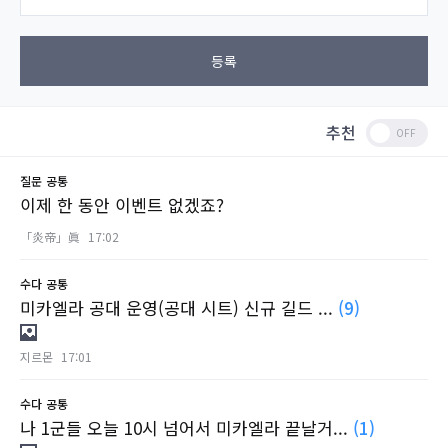
등록
추천
질문
공통
이제 한 동안 이벤트 없겠죠?
「炎帝」眞
17:02
수다
공통
미카엘라 공대 운영(공대 시트) 신규 길드 ...
(9)
지르몬
17:01
수다
공통
나 1군들 오늘 10시 넘어서 미카엘라 끝날거...
(1)