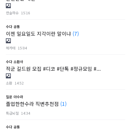
캔슬하슈
15:16
수다
공통
이젠 일요일도 지각이란 말이냐
(7)
헤카테
15:04
수다
소환사
적군 길드원 모집 #디코 #단톡 #정규모임 #...
소환
14:52
질문
아수라
졸업한한수라 직변추천점
(1)
특급뇌절
14:34
수다
공통