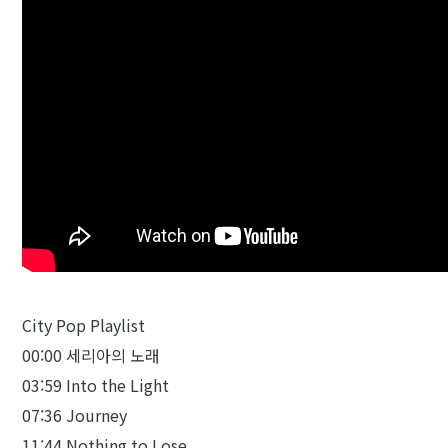
City Pop Playlist
00:00 세리아의 노래
03:59 Into the Light
07:36 Journey
11:44 Nothing to Lose