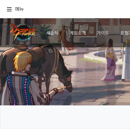
메뉴
새소식
게임소개
가이드
모험