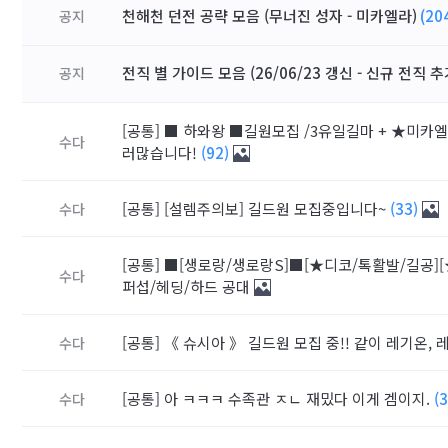
천해천 던전 공략 모음 (무너진 성자 - 미카엘라)
(20
공지
전직 별 가이드 모음 (26/06/23 갱신 - 신규 전직 추
공지
[공통]
■ 하와왕 ■길원모집 /3유일길마 + ★미카엘라
수다
러많습니다!
(92)
[공통]
[설렘주의보] 길드원 모집중입니다~
(33)
수다
[공통]
■[생로랑/생로랑S]■[★디코/톡활발/길공]
수다
퍼섭/헤딩/하드 공대
[공통]
《 슈시아 》 길드원 모집 중!! 같이 레기온,
수다
[공통]
아 ㅋㅋㅋ 수족관 ㅈㄴ 재밌다 이게 겜이지.
(
수다