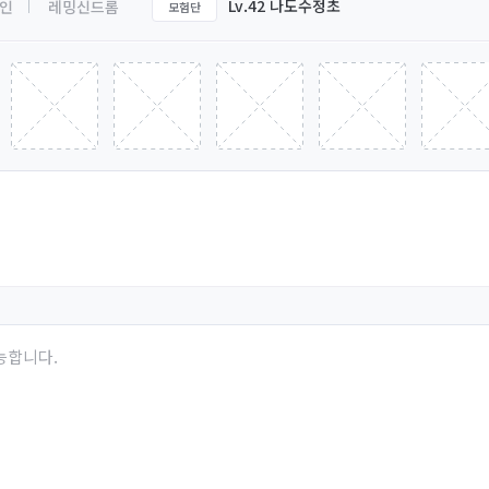
Lv.42 나도수정초
인
레밍신드롬
모험단
능합니다.