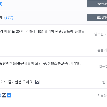
4)
던전앤파
가)
(777)
던전앤파
 배율 in 20 /미카엘라 배율 클리어 완★/길드에 유일딜
양초된다
흔들여
[★함께하는]◆진짜들이 모인 곳/전원소통,존중,미카엘라
콥듀
 레이드 즐기실분 오세요~
웬
3)
시류유