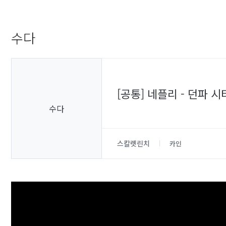
수다
[공통] 네플리 - 던파
수다
스칼렛린치
카인