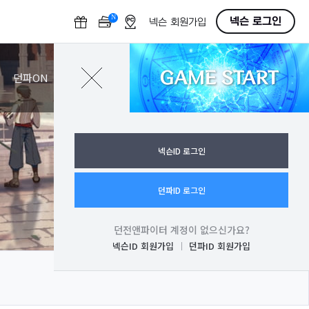
N
O
넥슨 로그인
넥슨 회원가입
F
F
GAME START
로그인
던파ON
넥슨ID 로그인
던파ID 로그인
던전앤파이터 계정이 없으신가요?
넥슨ID 회원가입
던파ID 회원가입