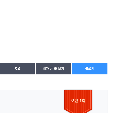
목록
내가 쓴 글 보기
글쓰기
오던 1회