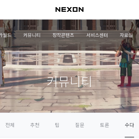
가월드
커뮤니티
창작콘텐츠
서비스센터
자료실
커뮤니티
전체
추천
팁
질문
토론
수다