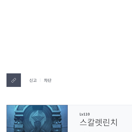
신고
차단
Lv110
스칼렛린치