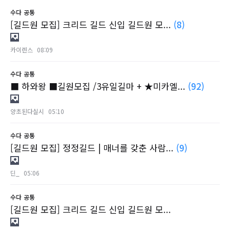
수다
공통
[길드원 모집] 크리드 길드 신입 길드원 모...
(8)
카이렌스
08:09
수다
공통
■ 하와왕 ■길원모집 /3유일길마 + ★미카엘...
(92)
양초된다실시
05:10
수다
공통
[길드원 모집] 정정길드 | 매너를 갖춘 사람...
(9)
딘_
05:06
수다
공통
[길드원 모집] 크리드 길드 신입 길드원 모...