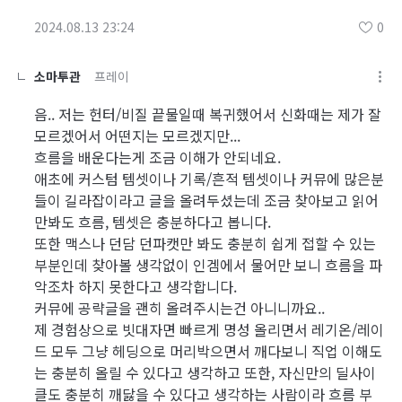
2024.08.13 23:24
0
소마투관
프레이
음.. 저는 헌터/비질 끝물일때 복귀했어서 신화때는 제가 잘
모르겠어서 어떤지는 모르겠지만...
흐름을 배운다는게 조금 이해가 안되네요.
애초에 커스텀 템셋이나 기록/흔적 템셋이나 커뮤에 많은분
들이 길라잡이라고 글을 올려두셨는데 조금 찾아보고 읽어
만봐도 흐름, 템셋은 충분하다고 봅니다.
또한 맥스나 던담 던파캣만 봐도 충분히 쉽게 접할 수 있는
부분인데 찾아볼 생각없이 인겜에서 물어만 보니 흐름을 파
악조차 하지 못한다고 생각합니다.
커뮤에 공략글을 괜히 올려주시는건 아니니까요..
제 경험상으로 빗대자면 빠르게 명성 올리면서 레기온/레이
드 모두 그냥 헤딩으로 머리박으면서 깨다보니 직업 이해도
는 충분히 올릴 수 있다고 생각하고 또한, 자신만의 딜사이
클도 충분히 깨닳을 수 있다고 생각하는 사람이라 흐름 부