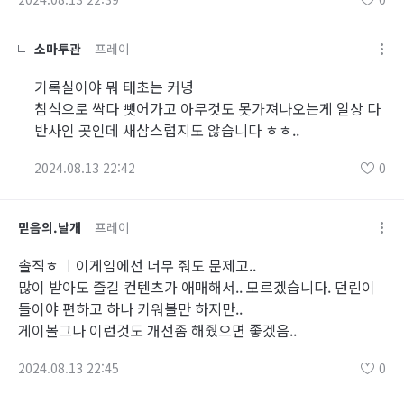
소마투관
프레이
기록실이야 뭐 태초는 커녕
침식으로 싹다 뺏어가고 아무것도 못가져나오는게 일상 다
반사인 곳인데 새삼스럽지도 않습니다 ㅎㅎ..
2024.08.13 22:42
0
믿음의.날개
프레이
솔직ㅎ ㅣ이게임에선 너무 줘도 문제고..
많이 받아도 즐길 컨텐츠가 애매해서.. 모르겠습니다. 던린이
들이야 편하고 하나 키워볼만 하지만..
게이볼그나 이런것도 개선좀 해줬으면 좋겠음..
2024.08.13 22:45
0