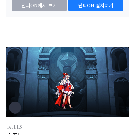
던파ON에서 보기
던파ON 설치하기
Lv.115