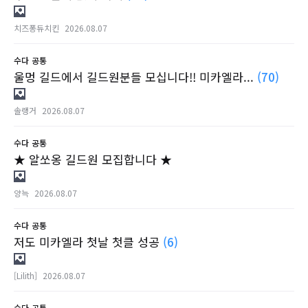
치즈퐁듀치킨
2026.08.07
수다
공통
울멍 길드에서 길드원분들 모십니다!! 미카엘라...
(70)
솔랭거
2026.08.07
수다
공통
★ 알쏘옹 길드원 모집합니다 ★
양늑
2026.08.07
수다
공통
저도 미카엘라 첫날 첫클 성공
(6)
[Lilith]
2026.08.07
수다
공통