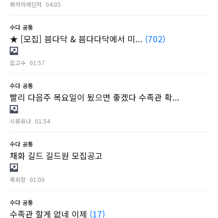
쿼카의레인저
04:05
수다
공통
★ [모집] 븜다닥 & 븜다다닥에서 미...
(702)
싑고수
01:57
수다
공통
빨리 다음주 목요일이 됬으면 좋겠다 수족관 확...
시류유나
01:54
수다
공통
채화 길드 길드원 모집공고
룩회장
01:00
수다
공통
수족관 할게 없네 이제
(17)