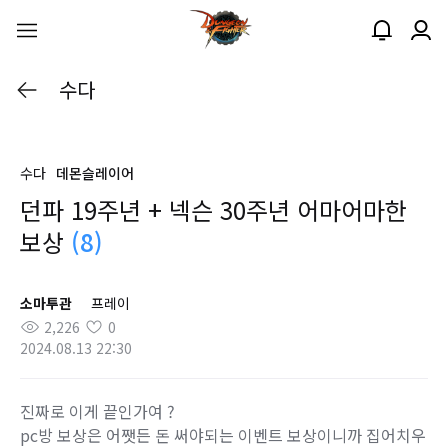
수다
수다
데몬슬레이어
던파 19주년 + 넥슨 30주년 어마어마한
보상
(8)
소마투관
프레이
2,226
0
2024.08.13 22:30
진짜로 이게 끝인가여 ?
pc방 보상은 어쨋든 돈 써야되는 이벤트 보상이니까 집어치우