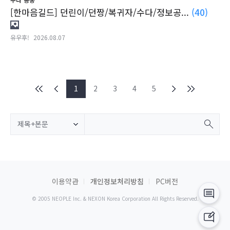
[한마음길드] 던린이/던짱/복귀자/수다/정보공...
(40)
유우후!
2026.08.07
1
2
3
4
5
제목+본문
이용약관
개인정보처리방침
PC버전
© 2005 NEOPLE Inc. & NEXON Korea Corporation All Rights Reserved.