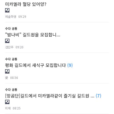
미카엘라 혈당 있어양?
예술하영
09:29
수다
공통
"밤나비" 길드원을 모집합니...
검단주
09:20
수다
공통
평화 길드에서 새식구 모집합니다
(9)
愛
08:56
수다
공통
[망곰단]길드에서 미카엘라같이 즐기실 길드원 ...
(7)
미제
08:25