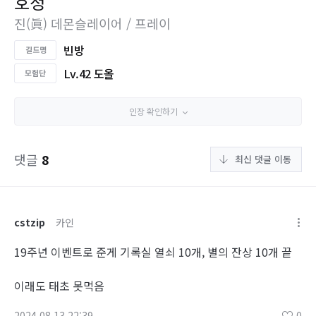
호정
진(眞) 데몬슬레이어 / 프레이
빈방
Lv.42 도올
인장 확인하기
댓글
8
최신 댓글 이동
cstzip
카인
19주년 이벤트로 준게 기록실 열쇠 10개, 별의 잔상 10개 끝
이래도 태초 못먹음
2024.08.13 22:39
0