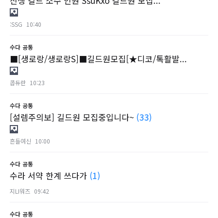
신생 길드 소수 인원 SsuKxo 길드원 모집...
:SSG
10:40
수다
공통
■[생로랑/생로랑S]■길드원모집[★디코/톡활발...
콥듀란
10:23
수다
공통
[설렘주의보] 길드원 모집중입니다~
(33)
흔들여신
10:00
수다
공통
수라 서약 한계 쓰다가
(1)
지LI워즈
09:42
수다
공통