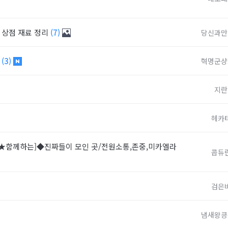
& 상점 재료 정리
(7)
당신과만
?
(3)
혁명군샹
지란
헤카
[★함께하는]◆진짜들이 모인 곳/전원소통,존중,미카엘라
콥듀
검은
냄새왕킁