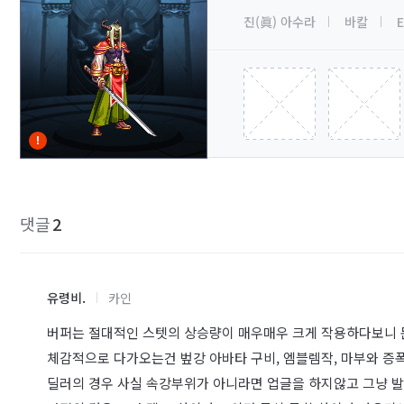
진(眞) 아수라
바칼
E
댓글
2
유령비.
카인
버퍼는 절대적인 스텟의 상승량이 매우매우 크게 작용하다보니 
체감적으로 다가오는건 벞강 아바타 구비, 엠블렘작, 마부와 증
딜러의 경우 사실 속강부위가 아니라면 업글을 하지않고 그냥 발라