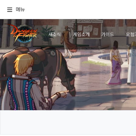
메뉴
새소식
게임소개
가이드
모험