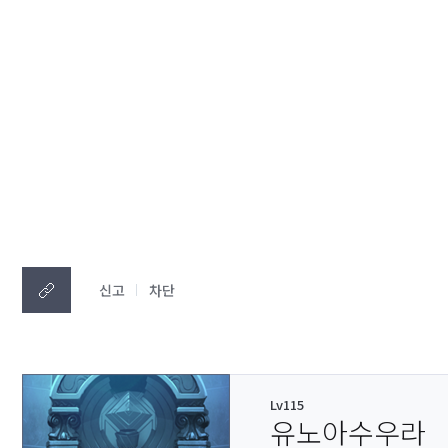
신고
차단
Lv115
유노아수우라