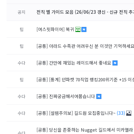
전직 별 가이드 모음 (26/06/23 갱신 - 신규 전직 추
공지
[여스핏파이어]
복귀
팁
[공통]
아라드 수족관 어려우신 분 이것만 기억하세요
팁
[공통]
간만에 재밌는 레이드해서 좋네요
수다
[공통]
[통계] 던파캣 70직업 랭킹200위기준 +15 이
팁
[공통]
진짜궁금해서여쭙습니다
수다
[공통]
[설렘주의보] 길드원 모집중입니다~
(33)
수다
[공통]
당신을 존중하는 Nugget 길드에서 미카엘라 레
수다