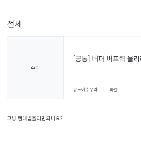
전체
[공통] 버퍼 버프력 올
수다
유노아수우라
바칼
그냥 템레벨올리면되나요?