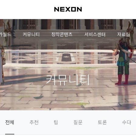
가월드
커뮤니티
창작콘텐츠
서비스센터
자료실
커뮤니티
전체
추천
팁
질문
토론
수다