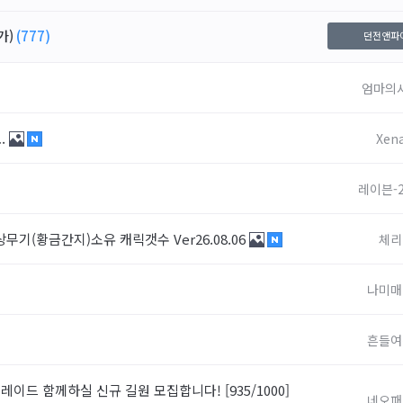
가)
(777)
던전앤파
엄마의
.
Xen
레이븐-
상무기(황금간지)소유 캐릭갯수 Ver26.08.06
체리
나미매
흔들여
이드 함께하실 신규 길원 모집합니다! [935/1000]
네오패