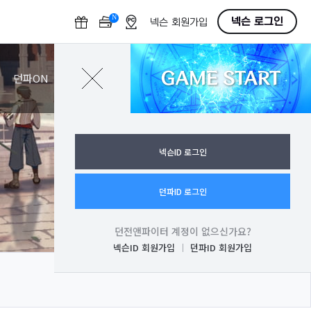
N
O
넥슨 로그인
넥슨 회원가입
F
F
GAME START
로그인
던파ON
넥슨ID 로그인
던파ID 로그인
던전앤파이터 계정이 없으신가요?
넥슨ID 회원가입
던파ID 회원가입