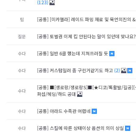
(123)
[공통]
[미카엘라] 레이드 파밍 재료 및 묵언의진의 
팁
[공통]
토벌권 이제 킵 안된다는 말이 있던데 맞나요
질문
[공통]
일반 6클 했는데 지쳐쓰러질 듯
수다
[공통]
커스텀일러 좀 구린거같기도 하고
(2)
수다
[공통]
■[생로랑/생로랑S]■[★디코/톡활발/길공]
수다
퍼섭/헤딩/하드 공대
[공통]
아라드 수족관 어렵네
수다
[공통]
스킬에 따른 상태이상 옵션의 의미 상실
수다