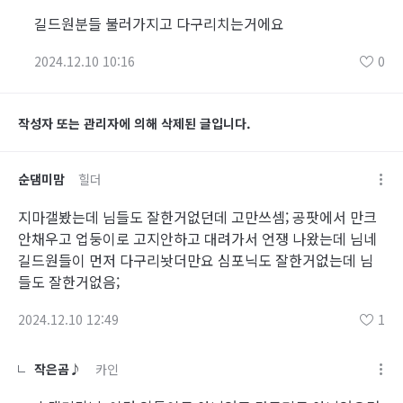
길드원분들 불러가지고 다구리치는거에요
2024.12.10 10:16
0
작성자 또는 관리자에 의해 삭제된 글입니다.
순댐미맘
힐더
지마갤봤는데 님들도 잘한거없던데 고만쓰셈; 공팟에서 만크
안채우고 업둥이로 고지안하고 대려가서 언쟁 나왔는데 님네
길드원들이 먼저 다구리놧더만요 심포닉도 잘한거없는데 님
들도 잘한거없음;
2024.12.10 12:49
1
작은곰♪
카인