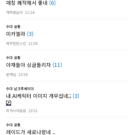
매칭 쾌적해서 좋네
(6)
개처럼날아
11:24
수다
공통
미카엘라
(3)
제주한란스킨
11:00
수다
공통
아재들아 싱글돌리자
(11)
본캐임
10:58
수다
남크루세이더
내 AI케릭터 이미지 개무섭네;;
(3)
피격시아들옴
10:51
수다
공통
레이드가 새로나왔네 ..