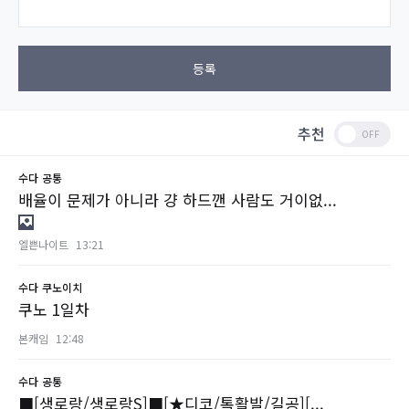
등록
추천
수다
공통
배율이 문제가 아니라 걍 하드깬 사람도 거이없...
엘쁜나이트
13:21
수다
쿠노이치
쿠노 1일차
본캐임
12:48
수다
공통
■[생로랑/생로랑S]■[★디코/톡활발/길공][...