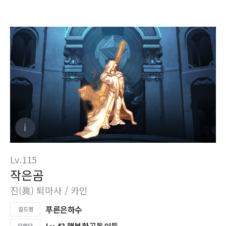
Lv.115
작은곰
진(眞) 퇴마사 / 카인
푸른은하수