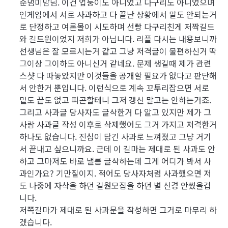
순댐미맘님. 이건 업둥이도 아니었고 다구리도 아니었으며
인게임에서 서로 사과하고 다 끝난 상황에서 말도 안되는거
로 단정하고 여론몰이 시도하며 선빵 다구리친게 저짝길드
와 길드원이었지 저희가 아닙니다. 리플 다시는 내용보니까
선생님은 잘 모르시는거 같고 그냥 저격글이 불편하신거 딱
그이상 그이하도 아니신거 같네요. 문제 생길때 제가 관련
스샷 다 따놓았지만 이것들을 공개할 필요가 없다고 판단해
서 안한거 뿐입니다. 이런식으로 계속 꼬투리잡으면 서로
밑도 끝도 없고 피곤할테니 그저 갱신 말고는 안하는거죠.
그리고 사과글 당사자도 글삭한거 다 알고 있지만 제가 그
사람 사과글 작성 이후로 삭제했어도 그거 가지고 저격한거
하나도 없습니다. 진심이 담긴 사과로 느껴졌고 그냥 거기
서 끝내고 싶으니까요. 근데 이 길마는 제대로 된 사과도 안
하고 그마저도 바로 낼름 글삭하는데 그게 어디가 봐서 사
과인가요? 기만질이지. 적어도 당사자처럼 사과했으면 저
도 나중에 자삭을 하던 길원모집을 하던 별 신경 안썼을겁
니다.
저쪽길마가 제대로 된 사과문을 작성하면 그거로 마무리 하
겠습니다.