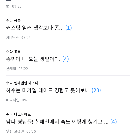
愛
09:35
수다
공통
커스텀 일러 생각보다 좀...
(1)
지LI워즈
09:24
수다
공통
종민아 나 오늘 생일이다.
(4)
본캐임
09:22
수다
엘레멘탈 마스터
하수는 미카엘 레이드 경험도 못해보네
(20)
메리제인
09:11
수다
다크나이트
닼나 형님들! 천해천에서 속도 어떻게 챙기고 ...
(4)
옆집-로켓맨
09:06