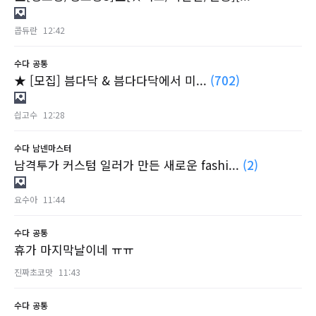
콥듀란
12:42
수다
공통
★ [모집] 븜다닥 & 븜다다닥에서 미...
(702)
싑고수
12:28
수다
남넨마스터
남격투가 커스텀 일러가 만든 새로운 fashi...
(2)
요수아
11:44
수다
공통
휴가 마지막날이네 ㅠㅠ
진짜초코맛
11:43
수다
공통