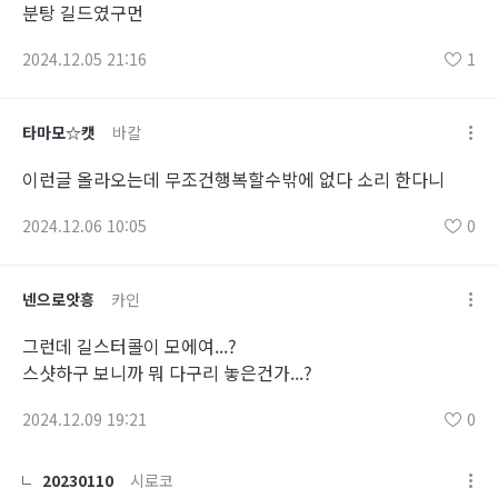
분탕 길드였구먼
2024.12.05 21:16
1
타마모☆캣
바칼
이런글 올라오는데 무조건행복할수밖에 없다 소리 한다니
2024.12.06 10:05
0
넨으로앗흥
카인
그런데 길스터콜이 모에여...?
스샷하구 보니까 뭐 다구리 놓은건가...?
2024.12.09 19:21
0
20230110
시로코