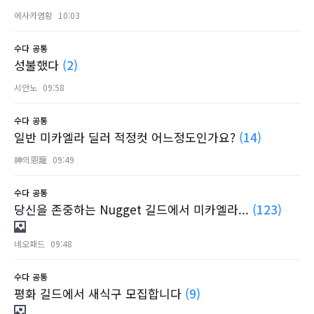
에사카염황
10:03
수다
공통
성불했다
(2)
시안노
09:58
수다
공통
일반 미카엘라 딜러 적정컷 어느정도인가요?
(14)
神의恩寵
09:49
수다
공통
당신을 존중하는 Nugget 길드에서 미카엘라...
(123)
네오패드
09:48
수다
공통
평화 길드에서 새식구 모집합니다
(9)