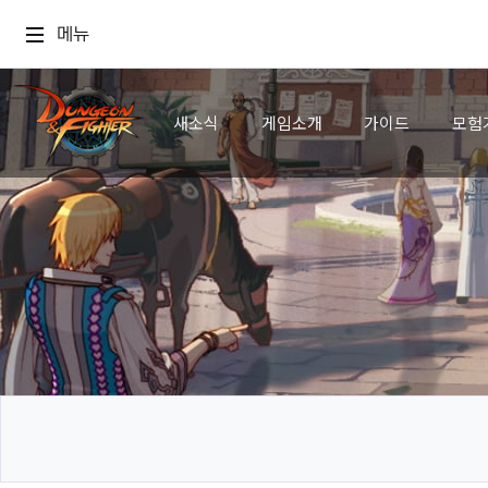
메뉴
새소식
게임소개
가이드
모험