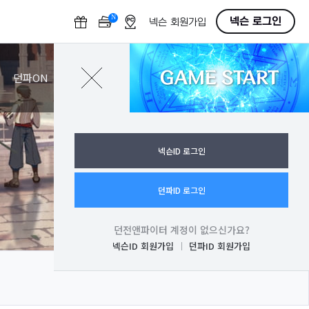
N
O
넥슨 로그인
넥슨 회원가입
F
F
GAME START
로그인
던파ON
넥슨ID 로그인
던파ID 로그인
던전앤파이터 계정이 없으신가요?
넥슨ID 회원가입
던파ID 회원가입