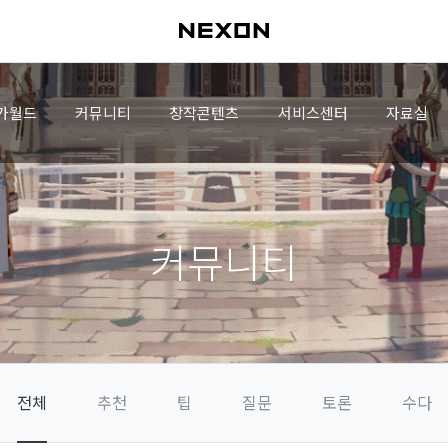
가월드
커뮤니티
창작콘텐츠
서비스센터
자료실
커뮤니티
전체
추천
팁
질문
토론
수다