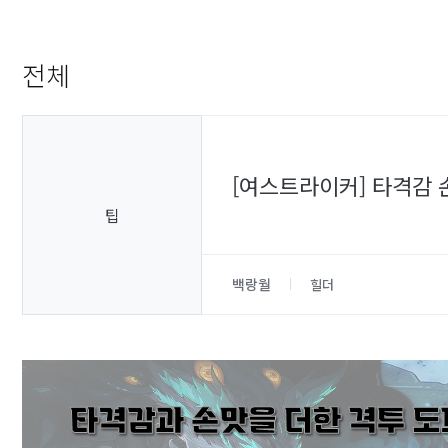
전체
[여스트라이커] 타격감 손
팁
백랑월
힐더