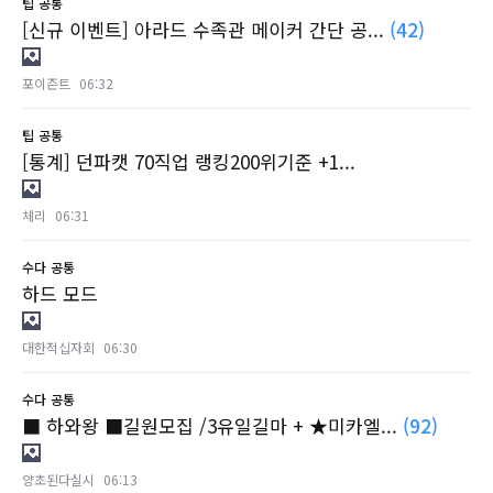
팁
공통
[신규 이벤트] 아라드 수족관 메이커 간단 공...
(42)
포이즌트
06:32
팁
공통
[통계] 던파캣 70직업 랭킹200위기준 +1...
체리
06:31
수다
공통
하드 모드
대한적십자회
06:30
수다
공통
■ 하와왕 ■길원모집 /3유일길마 + ★미카엘...
(92)
양초된다실시
06:13