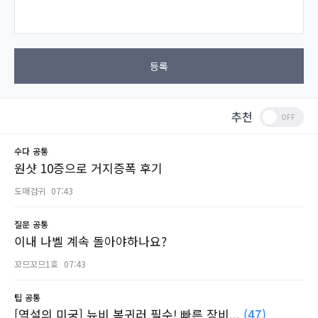
등록
추천
수다
공통
원샷 10증으로 거지증폭 후기
도매검귀
07:43
질문
공통
이내 나벨 계속 돌아야하나요?
꼬므꼬므1호
07:43
팁
공통
[역설의 미궁] 뉴비 복귀러 필수! 빠른 장비...
(47)