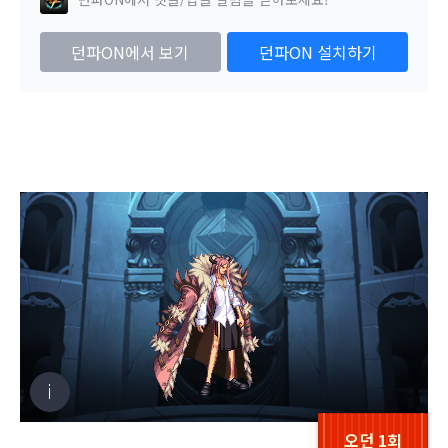
던파ON에서 보기
던파ON 설치하기
오던 1회