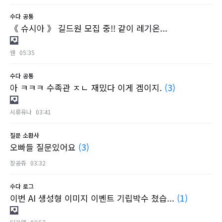
수다
공통
《 슈시아 》 길드원 모집 중!! 같이 레기온...
웬
05:35
수다
공통
아 ㅋㅋㅋ 수족관 ㅈㄴ 재밌다 이게 겜이지.
(3)
시류유나
03:41
질문
소환사
오빠들 질문있어요
(3)
장공쥬
03:32
수다
로그
이번 AI 생성형 이미지 이벤트 기립박수 쳤습...
(1)