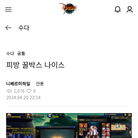
수다
수다
공통
피방 꿀박스 나이스
니베르미하일
안톤
1,076
0
2024.04.20 22:14