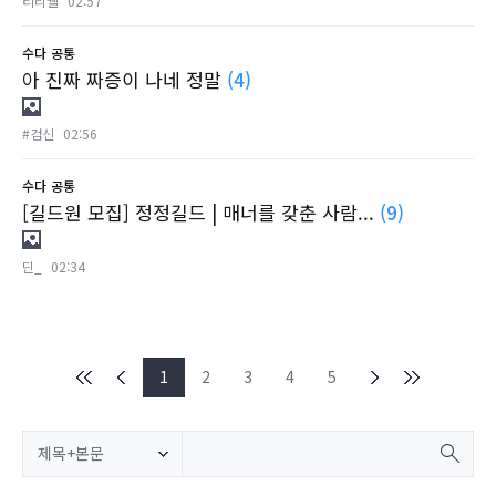
티리웰
02:57
수다
공통
아 진짜 짜증이 나네 정말
(4)
#검신
02:56
수다
공통
[길드원 모집] 정정길드 | 매너를 갖춘 사람...
(9)
딘_
02:34
1
2
3
4
5
제목+본문