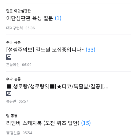
질문
이단심판관
이단심판관 육성 질문
(1)
대덕구런처
06:06
수다
공통
[설렘주의보] 길드원 모집중입니다~
(33)
흔들여신
06:00
수다
공통
■[생로랑/생로랑S]■[★디코/톡활발/길공][...
콥듀란
05:57
팁
공통
리멤버 스케치북 (도전 퀴즈 답안)
(15)
宙검신淵
05:54