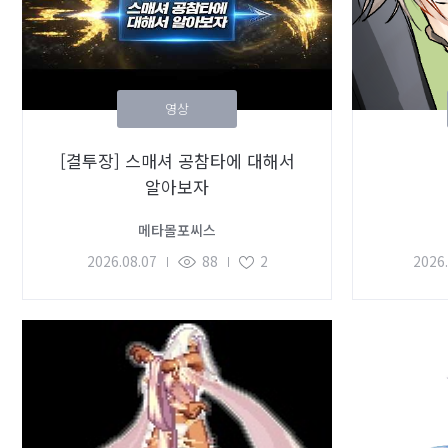
영상
[결투장] 스매셔 공참타에 대해서
알아보자
메타몰포씨스
2026.08.07
88
2
2026.