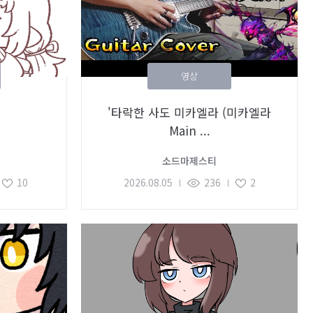
영상
'타락한 사도 미카엘라 (미카엘라
Main ...
소드마제스티
10
2026.08.05
236
2