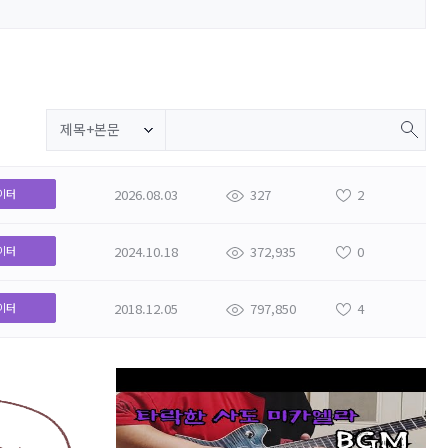
제목+본문
2026.08.03
327
2
이터
2024.10.18
372,935
0
이터
2018.12.05
797,850
4
이터