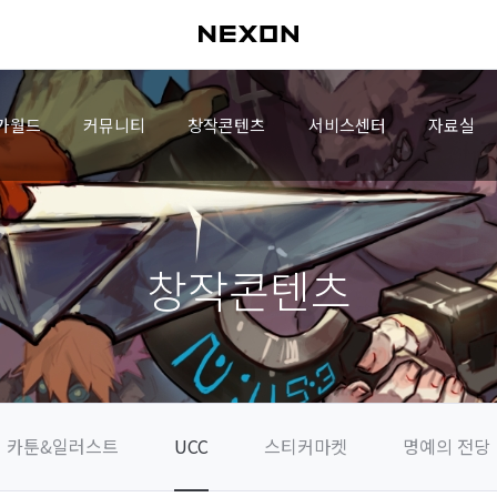
가월드
커뮤니티
창작콘텐츠
서비스센터
자료실
창작콘텐츠
카툰&일러스트
UCC
스티커마켓
명예의 전당