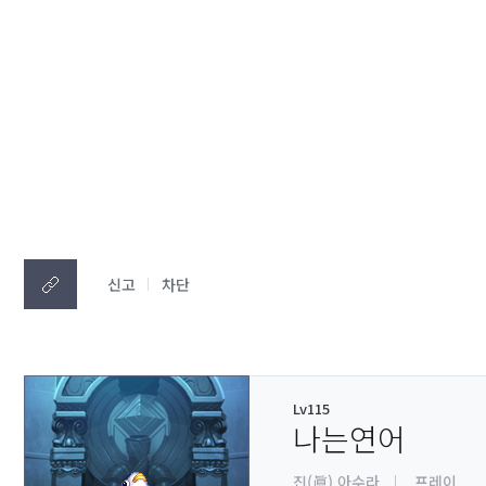
신고
차단
Lv115
나는연어
진(眞) 아수라
프레이