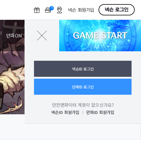
N
O
넥슨 로그인
넥슨 회원가입
F
F
GAME START
로그인
던파ON
넥슨ID 로그인
던파ID 로그인
던전앤파이터 계정이 없으신가요?
넥슨ID 회원가입
던파ID 회원가입