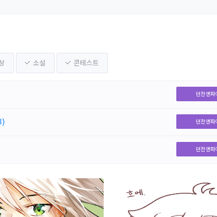
상
소설
콘테스트
던전앤파
3)
던전앤파
던전앤파