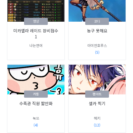
영상
코디
미카엘라 레이드 장비점수
농구 못해요
1
나는연어
아이언호루스
(5)
카툰
팬아트
수족관 직원 짧만화
셀카 찍기
눅쓰
헤키
(4)
(12)