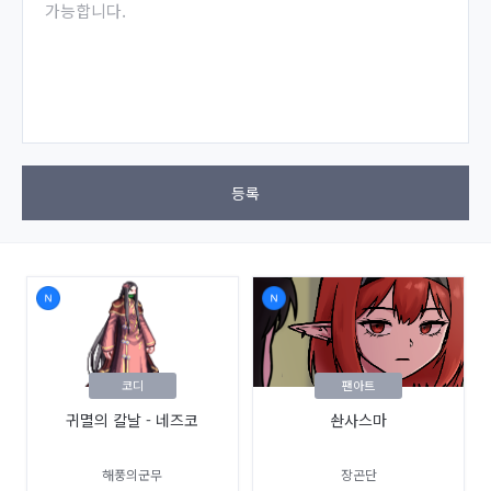
가능합니다.
등록
코디
팬아트
귀멸의 칼날 - 네즈코
솬사스마
해풍의군무
장곤단