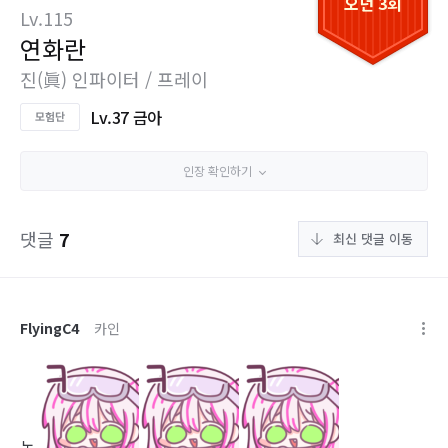
오던 3회
Lv.115
연화란
진(眞) 인파이터 / 프레이
Lv.37 금아
인장 확인하기
댓글
7
최신 댓글 이동
FlyingC4
카인
농