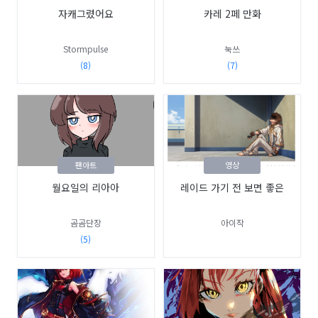
자캐그렸어요
카레 2페 만화
Stormpulse
눅쓰
(8)
(7)
팬아트
영상
월요일의 리아아
레이드 가기 전 보면 좋은
곰곰단장
아이작
(5)