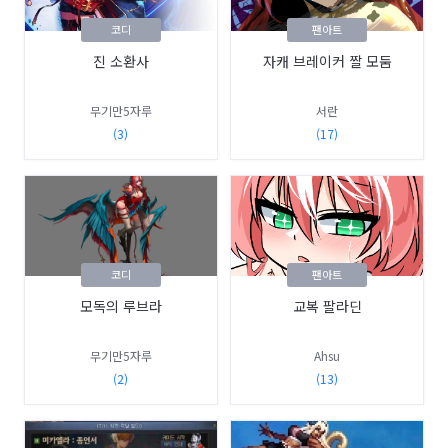
코디
팬아트
진 소환사
자캐 브레이커 짤 모둠
무기만5자루
서란
(3)
(17)
코디
팬아트
모독의 루브라
교복 팔라딘
무기만5자루
Ahsu
(2)
(13)