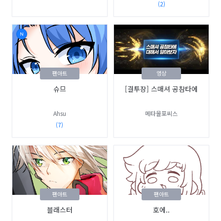
(2)
팬아트
영상
슈므
[결투장] 스매셔 공참타에
Ahsu
메타몰포씨스
(7)
팬아트
팬아트
블래스터
호에..