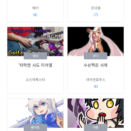
헤키
조이형
(6)
(7)
영상
코디
'타락한 사도 미카엘
수상쩍은 사제
소드마제스티
아이언호루스
(6)
팬아트
카툰