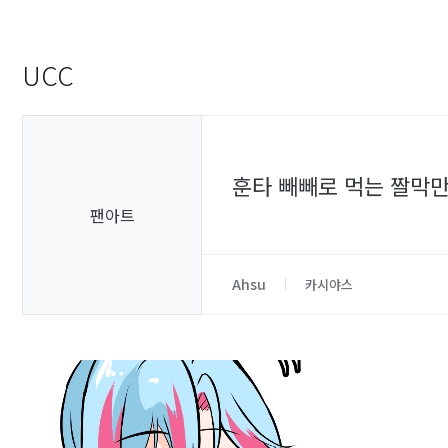
UCC
훈타 빼빼로 먹는 짤막
팬아트
Ahsu
카시야스