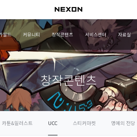
가월드
커뮤니티
창작콘텐츠
서비스센터
자료실
창작콘텐츠
카툰&일러스트
UCC
스티커마켓
명예의 전당