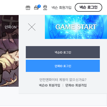
N
O
넥슨 로그인
넥슨 회원가입
F
F
GAME START
로그인
던파ON
넥슨ID 로그인
던파ID 로그인
던전앤파이터 계정이 없으신가요?
넥슨ID 회원가입
던파ID 회원가입