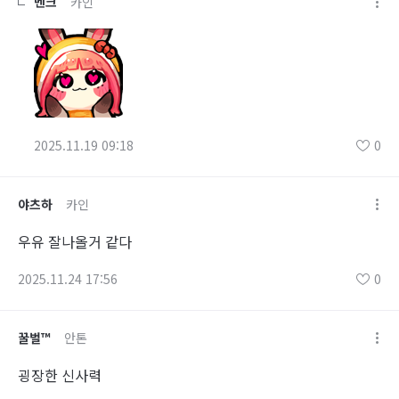
멘크
카인
2025.11.19 09:18
0
야츠하
카인
우유 잘나올거 같다
2025.11.24 17:56
0
꿀벌™
안톤
굉장한 신사력