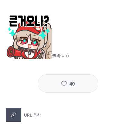
엘라ㅈㅇ
40
URL 복사