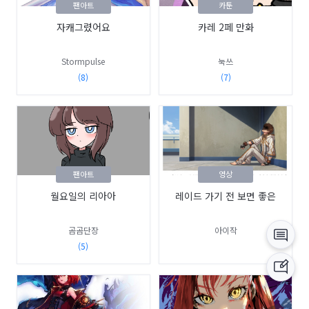
팬아트
카툰
자캐그렸어요
카레 2페 만화
Stormpulse
눅쓰
(8)
(7)
팬아트
영상
월요일의 리아아
레이드 가기 전 보면 좋은
곰곰단장
아이작
(5)