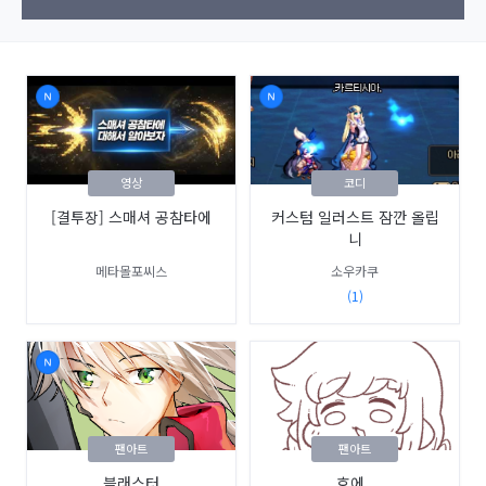
영상
코디
[결투장] 스매셔 공참타에
커스텀 일러스트 잠깐 올립
니
메타몰포씨스
소우카쿠
(1)
팬아트
팬아트
블래스터
호에..