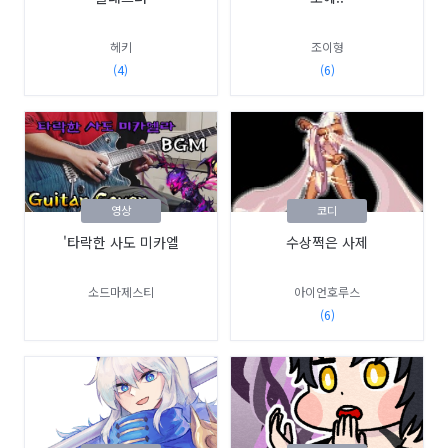
헤키
조이형
(4)
(6)
영상
코디
'타락한 사도 미카엘
수상쩍은 사제
소드마제스티
아이언호루스
(6)