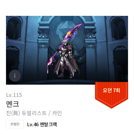
오던 7회
Lv.115
멘크
진(眞) 듀얼리스트 / 카인
Lv.46 멘탈크랙