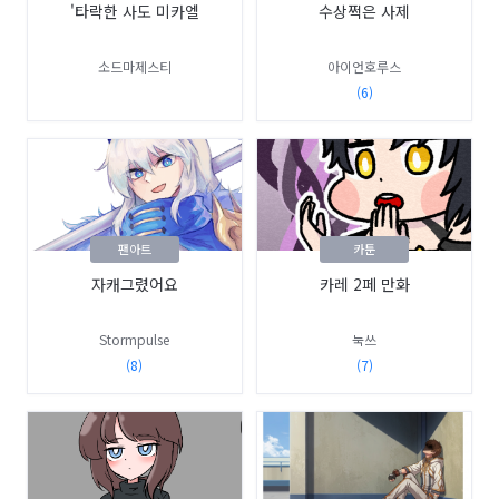
'타락한 사도 미카엘
수상쩍은 사제
소드마제스티
아이언호루스
(6)
팬아트
카툰
자캐그렸어요
카레 2페 만화
Stormpulse
눅쓰
(8)
(7)