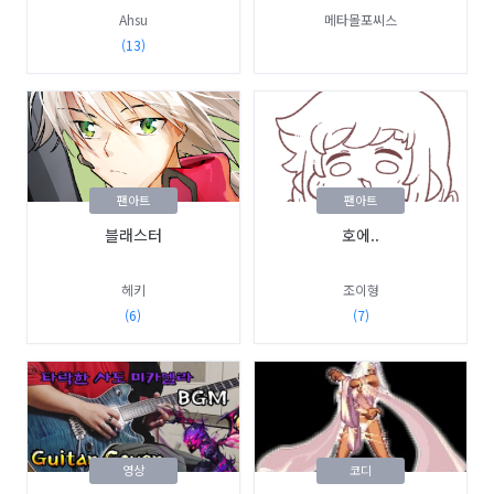
Ahsu
메타몰포씨스
(13)
팬아트
팬아트
블래스터
호에..
헤키
조이형
(6)
(7)
영상
코디