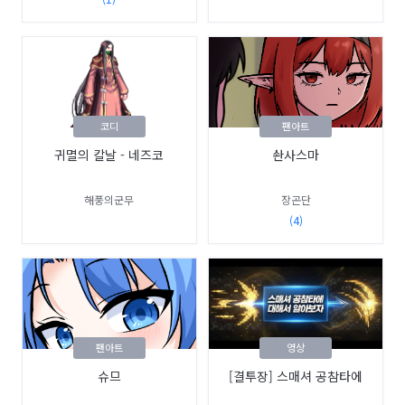
코디
팬아트
귀멸의 칼날 - 네즈코
솬사스마
해풍의군무
장곤단
(4)
팬아트
영상
슈므
[결투장] 스매셔 공참타에