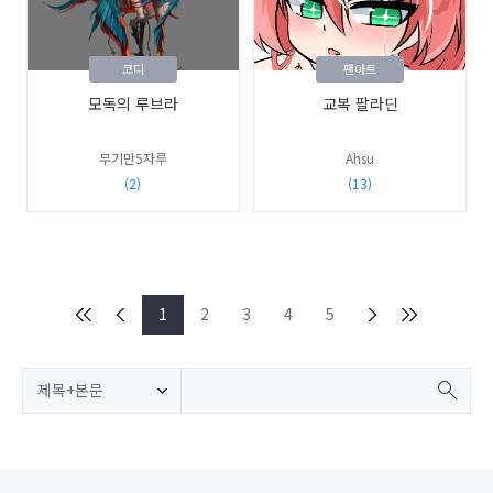
코디
팬아트
모독의 루브라
교복 팔라딘
무기만5자루
Ahsu
(2)
(13)
1
2
3
4
5
제목+본문