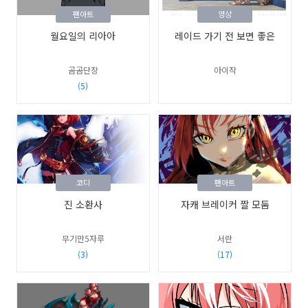
팬아트
영상
월요일의 리아아
레이드 가기 전 보면 좋은
곰곰단장
아이작
(5)
코디
팬아트
진 소환사
자캐 브레이커 짤 모둠
무기만5자루
서란
(3)
(17)