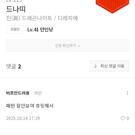
드나띠
진(眞) 드래곤나이트 / 디레지에
Lv.41 던인낭
인장 확인하기
댓글
2
최신 댓글 이동
버프만드려용
카인
패턴 잘안보여 흐릿해서
2025.10.14 17:29
0