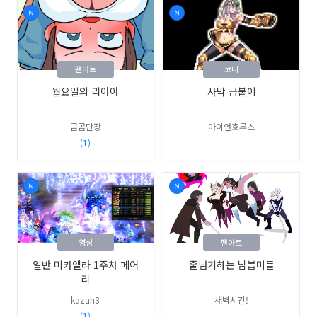
팬아트
코디
월요일의 리아아
사막 금붙이
곰곰단장
아이언호루스
(1)
영상
팬아트
일반 미카엘라 1주차 페어
줄넘기하는 남븝미들
리
kazan3
새벽시간!
(1)