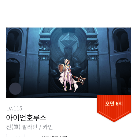
오던 6회
Lv.115
아이언호루스
진(眞) 팔라딘 / 카인