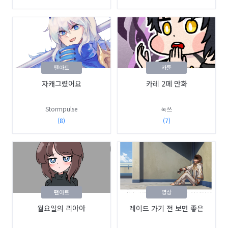
팬아트
카툰
자캐그렸어요
카레 2페 만화
Stormpulse
눅쓰
(8)
(7)
팬아트
영상
월요일의 리아아
레이드 가기 전 보면 좋은