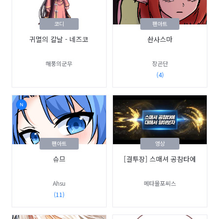
코디
팬아트
귀멸의 칼날 - 네즈코
솬사스마
해풍의군무
장곤단
(4)
팬아트
영상
슈므
[결투장] 스매셔 공참타에
Ahsu
메타몰포씨스
(11)