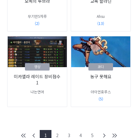
모독의 루브라
교복 팔라딘
무기만5자루
Ahsu
(2)
(13)
영상
코디
미카엘라 레이드 장비점수
농구 못해요
1
나는연어
아이언호루스
(5)
1
2
3
4
5