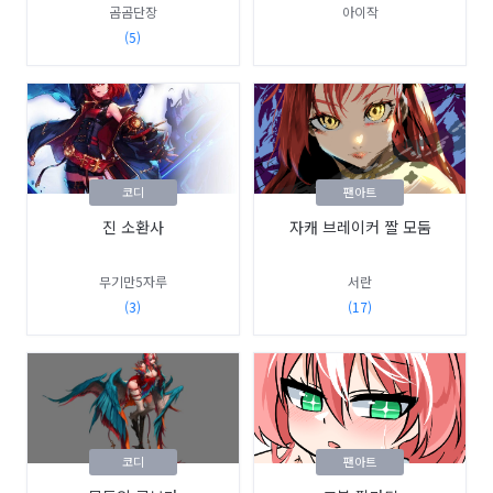
곰곰단장
아이작
(5)
코디
팬아트
진 소환사
자캐 브레이커 짤 모둠
무기만5자루
서란
(3)
(17)
코디
팬아트