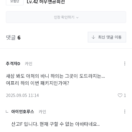
Lv.42 허무앤공회전
인장 확인하기
댓글
6
최신 댓글 이동
추격자D
카인
새삼 봐도 아처의 바니 하의는 그곳이 도드라지는...
여프리 하의 이번 패키지인가여?
2025.09.05 11:14
1
아이언호루스
카인
산고F 입니다. 현재 구할 수 없는 아바타네요..