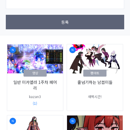
등록
영상
팬아트
일반 미카엘라 1주차 페어
줄넘기하는 남븝미들
리
kazan3
새벽시간!
(1)