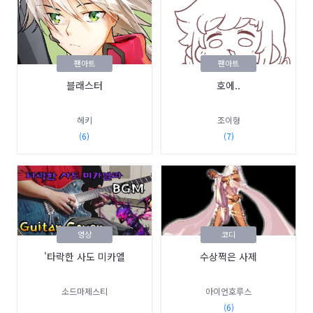
팬아트
팬아트
블래스터
호에..
헤키
조이형
(6)
(7)
영상
코디
'타락한 사도 미카엘
수상쩍은 사제
소드마제스티
아이언호루스
(6)