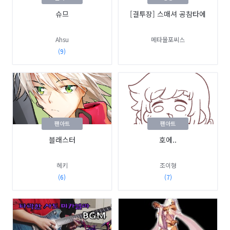
슈므
[결투장] 스매셔 공참타에
Ahsu
메타몰포씨스
(9)
팬아트
팬아트
블래스터
호에..
헤키
조이형
(6)
(7)