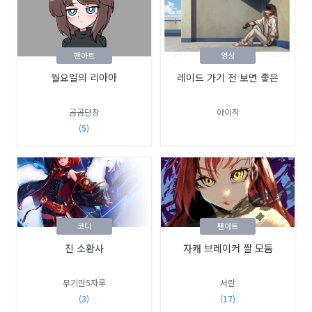
팬아트
영상
월요일의 리아아
레이드 가기 전 보면 좋은
곰곰단장
아이작
(5)
코디
팬아트
진 소환사
자캐 브레이커 짤 모둠
무기만5자루
서란
(3)
(17)