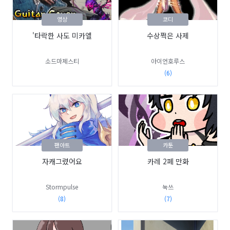
영상
코디
'타락한 사도 미카엘
수상쩍은 사제
소드마제스티
아이언호루스
(6)
팬아트
카툰
자캐그렸어요
카레 2페 만화
Stormpulse
눅쓰
(8)
(7)