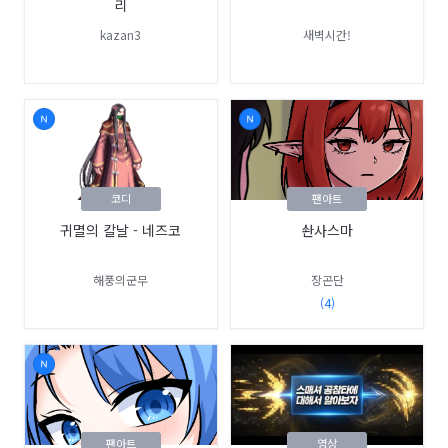
리
kazan3
새벽시간!
코디
팬아트
귀멸의 칼날 - 네즈코
솬사스마
해풍의군무
장곤단
(4)
팬아트
영상