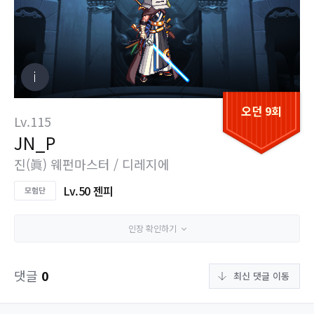
오던 9회
Lv.115
JN_P
진(眞) 웨펀마스터 / 디레지에
Lv.50 젠피
인장 확인하기
댓글
0
최신 댓글 이동