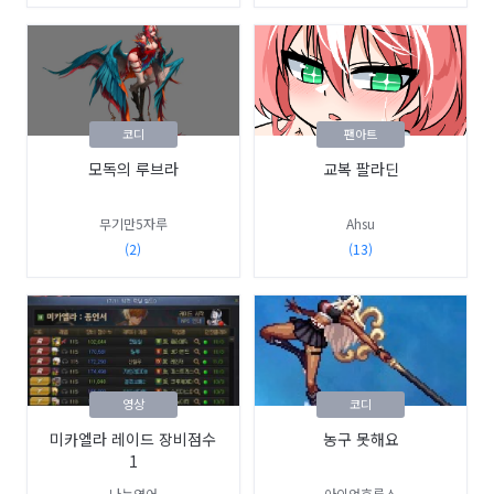
코디
팬아트
모독의 루브라
교복 팔라딘
무기만5자루
Ahsu
(2)
(13)
영상
코디
미카엘라 레이드 장비점수
농구 못해요
1
나는연어
아이언호루스