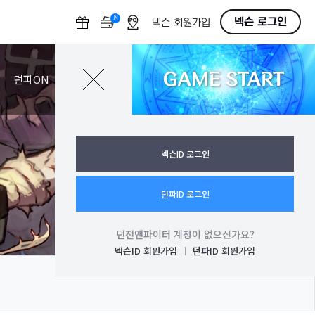
N
O
넥슨 로그인
넥슨 회원가입
F
F
GAME START
로그인
던파ON
넥슨ID 로그인
던파ID 로그인
던전앤파이터 계정이 없으신가요?
넥슨ID 회원가입
던파ID 회원가입