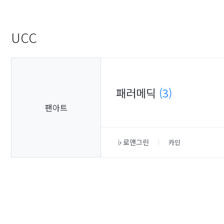
UCC
패러메딕
(3)
팬아트
♭로앤그린
카인