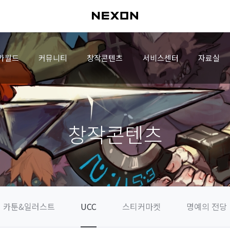
가월드
커뮤니티
창작콘텐츠
서비스센터
자료실
창작콘텐츠
카툰&일러스트
UCC
스티커마켓
명예의 전당