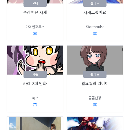
코디
팬아트
수상쩍은 사제
자캐그렸어요
아이언호루스
Stormpulse
(6)
(8)
카툰
팬아트
카레 2페 만화
월요일의 리아아
눅쓰
곰곰단장
(7)
(5)