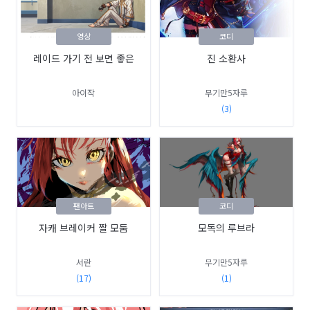
영상
코디
레이드 가기 전 보면 좋은
진 소환사
아이작
무기만5자루
(3)
팬아트
코디
자캐 브레이커 짤 모둠
모독의 루브라
서란
무기만5자루
(17)
(1)