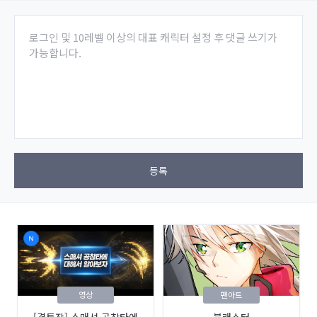
로그인 및 10레벨 이상의 대표 캐릭터 설정 후 댓글 쓰기가
가능합니다.
등록
영상
팬아트
[결투장] 스매셔 공참타에
블래스터