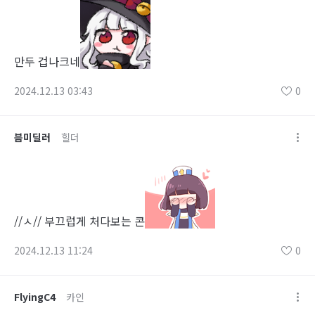
만두 겁나크네
2024.12.13 03:43
0
븜미딜러
힐더
//ㅅ// 부끄럽게 처다보는 콘
2024.12.13 11:24
0
FlyingC4
카인