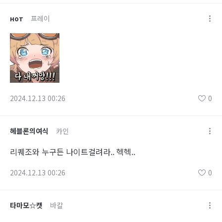
нот
프레이
2024.12.13 00:26
0
헤블론의여식
카인
리퀘조와 누구든 나이트걸려라.. 헥헥..
2024.12.13 00:26
0
타마모☆캣
바칼