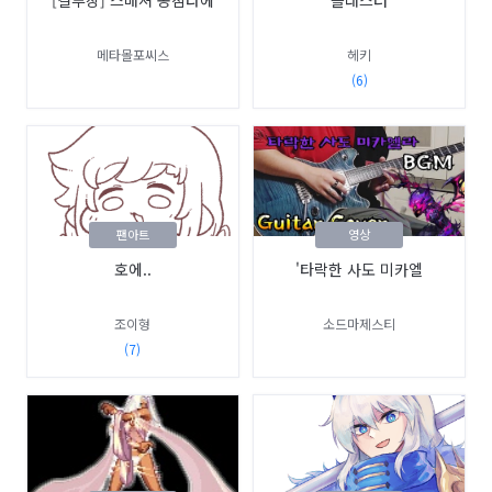
메타몰포씨스
헤키
(6)
팬아트
영상
호에..
'타락한 사도 미카엘
조이형
소드마제스티
(7)