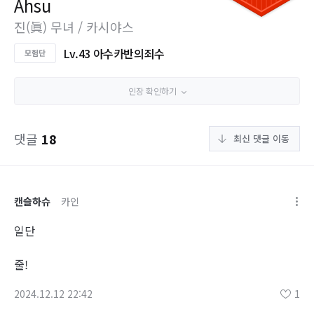
Ahsu
진(眞) 무녀 / 카시야스
Lv.43 아수카반의죄수
인장 확인하기
댓글
18
최신 댓글 이동
캔슬하슈
카인
일단
줄!
2024.12.12 22:42
1