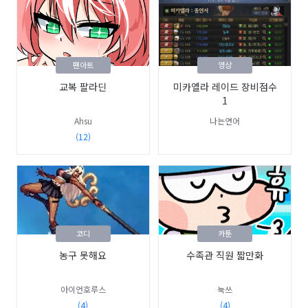
팬아트
영상
교복 팔라딘
미카엘라 레이드 장비점수
1
Ahsu
나는연어
(12)
코디
카툰
농구 못해요
수족관 직원 짧만화
아이언호루스
눅쓰
(4)
(4)