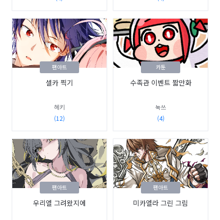
팬아트
카툰
셀카 찍기
수족관 이벤트 짧만화
헤키
눅쓰
(12)
(4)
팬아트
팬아트
우리엘 그려왔지에
미카엘라 그린 그림