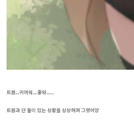
트븜...귀여워....좋와......
트븜과 단 둘이 있는 상황을 상상하며 그렷어양