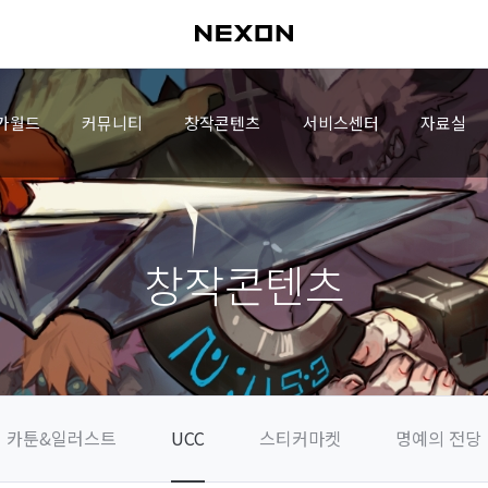
가월드
커뮤니티
창작콘텐츠
서비스센터
자료실
창작콘텐츠
카툰&일러스트
UCC
스티커마켓
명예의 전당