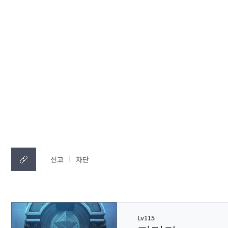
신고
차단
Lv115