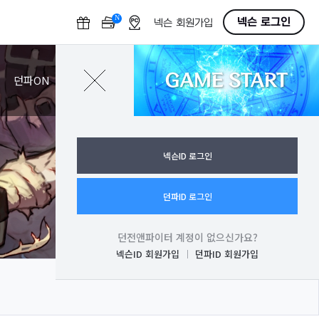
N
O
넥슨 로그인
넥슨 회원가입
F
F
GAME START
로그인
던파ON
넥슨ID 로그인
던파ID 로그인
던전앤파이터 계정이 없으신가요?
넥슨ID 회원가입
던파ID 회원가입