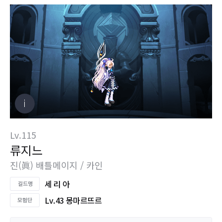
Lv.115
류지느
진(眞) 배틀메이지 / 카인
세 리 아
Lv.43 몽마르뜨르