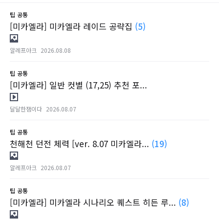
팁
공통
[미카엘라] 미카엘라 레이드 공략집
(5)
알레프아크
2026.08.08
팁
공통
[미카엘라] 일반 컷별 (17,25) 추천 포...
달달한잼이다
2026.08.07
팁
공통
천해천 던전 체력 [ver. 8.07 미카엘라...
(19)
알레프아크
2026.08.07
팁
공통
[미카엘라] 미카엘라 시나리오 퀘스트 히든 루...
(8)