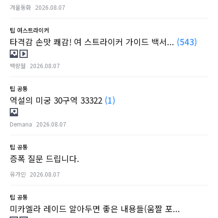
겨울동화
2026.08.07
팁
여스트라이커
타격감 손맛 쾌감! 여 스트라이커 가이드 백서...
(543)
백랑월
2026.08.07
팁
공통
역설의 미궁 30구역 33322
(1)
Demana
2026.08.07
팁
공통
증폭 질문 드립니다.
유가인
2026.08.07
팁
공통
미카엘라 레이드 알아두면 좋은 내용들(움짤 포...