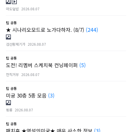
마도덮밥
2026.08.07
팁
공통
★ 시나리오모드로 노가다하자. (8/7)
(244)
검선황제기가
2026.08.07
팁
공통
도전! 리멤버 스케치북 컨닝페이퍼
(5)
전직거부
2026.08.07
팁
공통
미궁 30층 5종 모음
(3)
묑룡
2026.08.07
팁
공통
패치후 ★역설의미궁★ 매우 사소한 정보
(3)