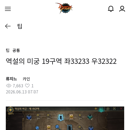
팁
팁
공통
역설의 미궁 19구역 좌33233 우32322
류지느
카인
7,663
1
2026.06.13 07:07