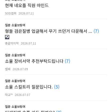
현재 네오플 직원 마인드
SOD븝퍼
2026.07.11
질문
소울브링어
형들 검은질병 업글해서 무기 쓰던거 다운해서 ...
(7)
총끝의미학
2026.07.11
질문
소울브링어
소울 장비서약 추천부탁드립니다
(7)
밸패
2026.07.09
질문
소울브링어
소울 스킬트리 질문입니다.
(5)
학교™
2026.07.07
질문
소울브링어