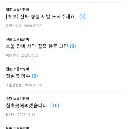
질문
소울브링어
[초보] 진짜 형들 제발 도와주세요..
(5)
창현스럽다
2026.07.27
질문
소울브링어
소울 장비 서약 칠흑 용투 고민
(8)
까딸루냐
2026.07.26
질문
소울브링어
첫밀봉 향수
(3)
소울상향점
2026.07.24
수다
소울브링어
칠흑못해먹겠습니다.
(16)
본캐임
2026.07.17
토론
소울브링어