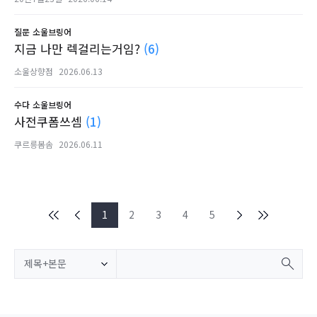
질문
소울브링어
지금 나만 렉걸리는거임?
(6)
소울상향점
2026.06.13
수다
소울브링어
사전쿠폼쓰셈
(1)
쿠르릉봄솜
2026.06.11
1
2
3
4
5
제목+본문