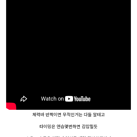
체력바 반짝이면 무적인거는 다들 알테고
타이밍은 연습몇번하면 감잡힐듯