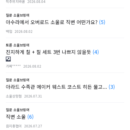
척추위치바꿈
2026.08.04
질문
소울브링어
아수라에서 오버로드 소울로 직변 어떤가요?
(5)
백업
2026.08.02
토론
소울브링어
진지하게 칠 + 칠 세트 3번 나쁘지 않을듯
(4)
가짜*****
2026.08.02
질문
소울브링어
아라드 수족관 메이커 웨스트 코스트 히든 물고...
(3)
소울상향점
2026.07.31
질문
소울브링어
직변 소울
(6)
음지총잽이
2026.07.27