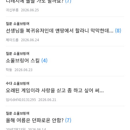
디레지에 솔플 가도 될까요?
(7)
귀신부름
2026.06.25
질문
소울브링어
선생님들 복귀유저인데 맨땅에서 할라니 막막한데...
(8)
제이드롭
2026.06.24
질문
소울브링어
소울브링어 스킬
(4)
학둥
2026.06.23
수다
소울브링어
오래된 게임이라 사랑을 싣고 좀 하고 싶어 써...
임시dnf410131295
2026.06.21
질문
소울브링어
올해 여름은 던파로온 안함?
(7)
20년7월23일
2026.06.14